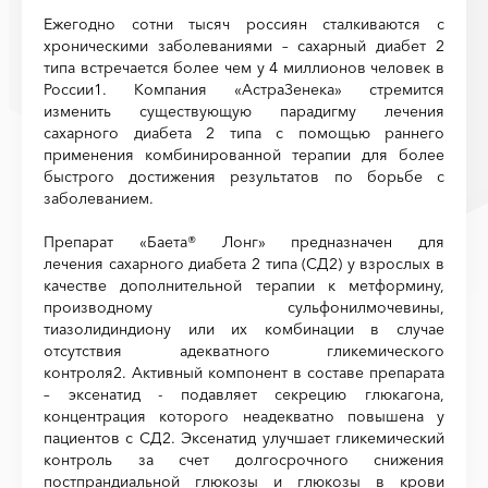
Ежегодно сотни тысяч россиян сталкиваются с
хроническими заболеваниями – сахарный диабет 2
типа встречается более чем у 4 миллионов человек в
России1. Компания «АстраЗенека» стремится
изменить существующую парадигму лечения
сахарного диабета 2 типа с помощью раннего
применения комбинированной терапии для более
быстрого достижения результатов по борьбе с
заболеванием.
Препарат «Баета® Лонг» предназначен для
лечения сахарного диабета 2 типа (СД2) у взрослых в
качестве дополнительной терапии к метформину,
производному сульфонилмочевины,
тиазолидиндиону или их комбинации в случае
отсутствия адекватного гликемического
контроля2. Активный компонент в составе препарата
– эксенатид - подавляет секрецию глюкагона,
концентрация которого неадекватно повышена у
пациентов с СД2. Эксенатид улучшает гликемический
контроль за счет долгосрочного снижения
постпрандиальной глюкозы и глюкозы в крови