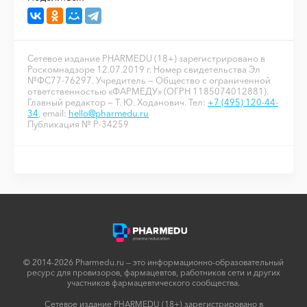
Сетевое издание PHARMEDU (18+) зарегистрировано в
Роскомнадзоре 12.07.2019 г. Номер свидетельства Эл
№ФС77-76297. Учредитель — Общество с ограниченной
ответственностью «ФАРМЕДУ» (ОГРН 1185074012881).
Главный редактор — Т. Ю. Ходанович. Тел:
+7 (495) 120-44-
34
, email:
hello@pharmedu.ru
Публикация № P-34259
© 2014-2026 Pharmedu.ru — это информационно-образовательный
ресурс для провизоров, фармацевтов, работников сети и других
участников фармацевтического сообщества.
Сетевое издание PHARMEDU (18+) зарегистрировано в