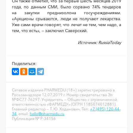
Он также отметил, что за первые шесть месяцев 2019
года, по данным СМИ, было сорвано 74% тендеров
на закупки преднизолона госучреждениями.
«Аукционы срываются, люди не получают лекарства.
Уже сами врачи говорят, что лечат не тем, чем надо, а
тем, что есть», — заключил Саверский.
Источник: RussiaToday
Поделиться:
Сетевое издание PHARMEDU (18+) зарегистрировано в
Роскомнадзоре 12.07.2019 г. Номер свидетельства Эл
№ФС77-76297. Учредитель — Общество с ограниченной
ответственностью «ФАРМЕДУ» (ОГРН 1185074012881).
Главный редактор — Т. Ю. Ходанович. Тел:
+7 (495) 120-44-
34
, email:
hello@pharmedu.ru
Публикация № P-34156