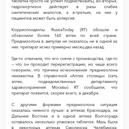
таблетка просто не успеет подействовать), во-вторых,
гидрокортизон действует в разы слабее
синтетических аналогов, а в-третьих, на них у
пациентов может быть аллергия.
Корреспонденты RussiaToday (RT) обошли и
обзвонили более 160 аптек по всей стране.
Преднизолона в ампулах не оказалось ни в одной из
них: препарат исчез примерно месяц-два назад.
Где-то отвечали, что его сняли с производства, где-то
— что он проходит перерегистрацию, но чаще всего
говорили, что причина исчезновения преднизолона
неизвестна. В справочной «Аптек столицы» (сеть
аптек, подведомственных департаменту
здравоохранения Москвы) RT сообщили, что
препарат появится, скорее всего, в декабре.
С другими формами преднизолона ситуация
оказалась немного лучше: в аптеках Краснодара, на
Дальнем Востоке и в одной аптеке Волгограда
оставалось несколько упаковок таблеток. Мазь была
в некоторых аптеках Смоленска, Челябинска,