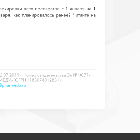
аркировки всех препаратов с 1 января на 1
варя, как планировалось ранее? Читайте на
2.07.2019 г. Номер свидетельства Эл №ФС77-
РМЕДУ» (ОГРН 1185074012881).
o@pharmedu.ru