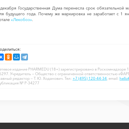
 декабря Государственная Дума перенесла срок обязательной м
ля будущего года. Почему же маркировка не заработает с 1 ян
ртале
«Лекобоз»
.
оделиться:
етевое издание PHARMEDU (18+) зарегистрировано в Роскомнадзоре 1
6297. Учредитель — Общество с ограниченной ответственностью «ФА
лавный редактор — Т. Ю. Ходанович. Тел:
+7 (495) 120-44-34
, email:
hell
убликация № P-34277