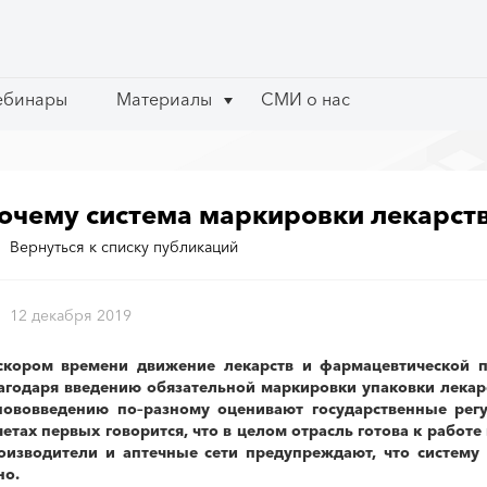
ебинары
ебинары
Материалы
Материалы
СМИ о нас
СМИ о нас
очему система маркировки лекарств 
Вернуться к списку публикаций
12 декабря 2019
скором времени движение лекарств и фармацевтической п
агодаря введению обязательной маркировки упаковки лекарс
нововведению по–разному оценивают государственные рег
четах первых говорится, что в целом отрасль готова к работ
оизводители и аптечные сети предупреждают, что систему
но.