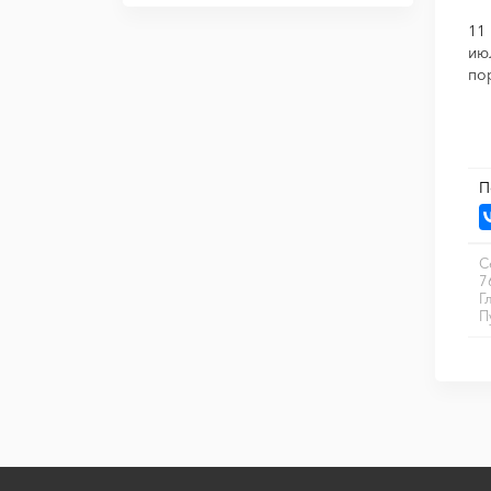
11
ию
по
П
С
7
Г
П