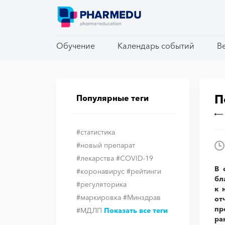
Обучение
Обучение
Календарь событий
Календарь событий
В
В
П
Популярные теги
#статистика
#новый препарат
#лекарства
#COVID-19
В 
#коронавирус
#рейтинги
бл
#регуляторика
к 
#маркировка
#Минздрав
от
пр
#МДЛП
Показать все теги
ра