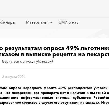
ебинары
ебинары
Материалы
Материалы
СМИ о нас
СМИ о нас
о результатам опроса 49% льготнико
тказом в выписке рецепта на лекарст
Вернуться к списку публикаций
8 августа 2024
ходе опроса Народного фронта 49% респондентов указали 
го, что лекарственного препарата нет в наличии в льготной 
дицинские информационные системы субъектов Российс
карственное средство в случае его отсутствия на складах. Ит