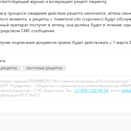
ответствующий журнал и возвращает рецепт пациенту.
ли в процессе ожидания действие рецепта закончится, аптека смо
этого момента, а рецепты с пометкой cito («срочно») будут обслу
жный препарат поступит в аптеку, она должна будет в течение од
средством СМС-сообщения.
случае подписания документа приказ будет действовать с 1 марта 2
еги
рецепты
льготные рецепты
етевое издание PHARMEDU (18+) зарегистрировано в Роскомнадзоре 1
6297. Учредитель — Общество с ограниченной ответственностью «ФА
лавный редактор — Т. Ю. Ходанович. Тел:
+7 (495) 120-44-34
, email:
hell
убликация № P-36633