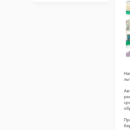
На
ль
Ав
ре
ср
об
Пр
бе