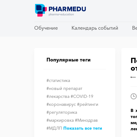
Обучение
Обучение
Календарь событий
Календарь событий
В
В
П
Популярные теги
о
#статистика
#новый препарат
#лекарства
#COVID-19
#коронавирус
#рейтинги
В 
#регуляторика
то
#маркировка
#Минздрав
ме
#МДЛП
Показать все теги
ле