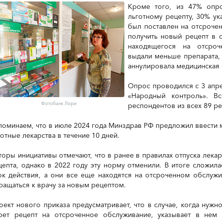
Кроме того, из 47% опр
льготному рецепту, 30% ука
был поставлен на отсроче
получить новый рецепт в с
находящегося на отсроч
выдали меньше препарата, 
аннулировала медицинская 
Опрос проводился с 3 апр
«Народный контроль». В
Фотобанк Лори
респондентов из всех 89 р
поминаем, что в июле 2024 года Минздрав РФ предложил ввести 
готные лекарства в течение 10 дней.
торы инициативы отмечают, что в ранее в правилах отпуска лек
цепта, однако в 2022 году эту норму отменили. В итоге сложилас
ок действия, а они все еще находятся на отсроченном обслужи
ращаться к врачу за новым рецептом.
оект нового приказа предусматривает, что в случае, когда нужно
рет рецепт на отсроченное обслуживание, указывает в нем