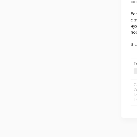
со
Ес
с 
ну
по
В 
Т
С
7
Г
П