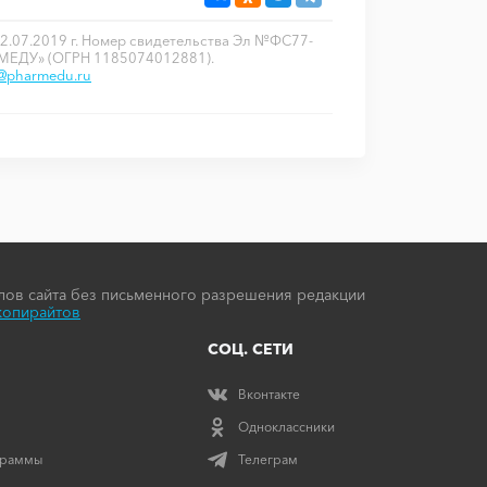
2.07.2019 г. Номер свидетельства Эл №ФС77-
РМЕДУ» (ОГРН 1185074012881).
o@pharmedu.ru
ов сайта без письменного разрешения редакции
копирайтов
СОЦ. СЕТИ
Вконтакте
Одноклассники
граммы
Телеграм