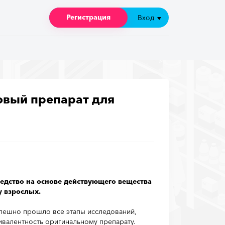
Регистрация
Регистрация
Вход
Вход
овый препарат для
едство на основе действующего вещества
у взрослых.
пешно прошло все этапы исследований,
валентность оригинальному препарату.