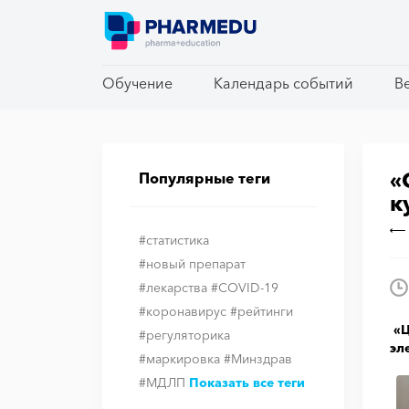
Обучение
Обучение
Календарь событий
Календарь событий
В
В
«
Популярные теги
к
#статистика
#новый препарат
#лекарства
#COVID-19
#коронавирус
#рейтинги
«Ц
#регуляторика
эл
#маркировка
#Минздрав
#МДЛП
Показать все теги