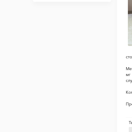
ст
Ме
мг
сл
Ко
Пр
Т