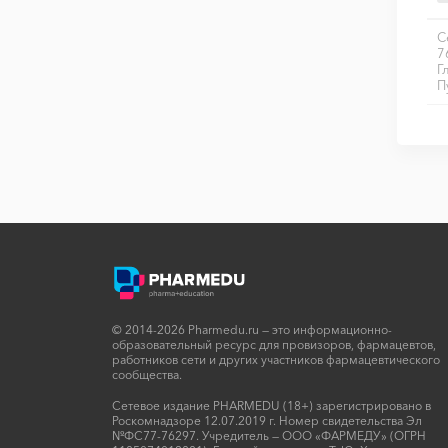
С
7
Г
П
© 2014-2026 Pharmedu.ru — это информационно-
образовательный ресурс для провизоров, фармацевтов,
работников сети и других участников фармацевтического
сообщества.
Сетевое издание PHARMEDU (18+) зарегистрировано в
Роскомнадзоре 12.07.2019 г. Номер свидетельства Эл
№ФС77-76297. Учредитель — ООО «ФАРМЕДУ» (ОГРН