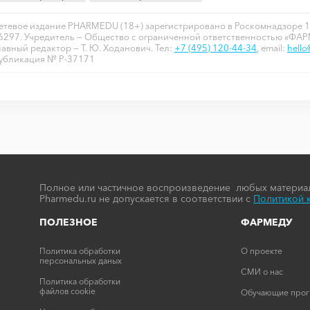
етевое издание PHARMEDU (18+) зарегистрировано в Роскомнадзоре 1
6297. Учредитель — Общество с ограниченной ответственностью «ФА
лавный редактор — Т. Ю. Ходанович. Тел:
+7 (495) 120-44-34
, email:
hell
убликация № P-37171
Полное или частичное воспроизведение любых материал
Pharmedu.ru не допускается в соответствии с
Политикой 
ПОЛЕЗНОЕ
ФАРМЕДУ
Политика обработки
О проекте
персональных даных
СМИ о нас
Политика обработки
файлов cookie
Обучающие про