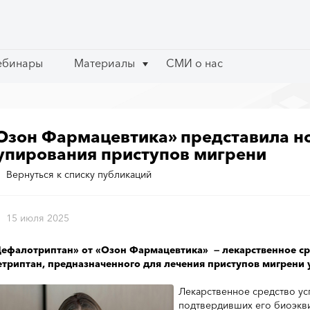
ебинары
ебинары
Материалы
Материалы
СМИ о нас
СМИ о нас
Озон Фармацевтика» представила н
упирования приступов мигрени
Вернуться к списку публикаций
15 июля 2025
ефалотриптан» от «Озон Фармацевтика» — лекарственное ср
етриптан, предназначенного для лечения приступов мигрени 
Лекарственное средство ус
подтвердивших его биоэкви