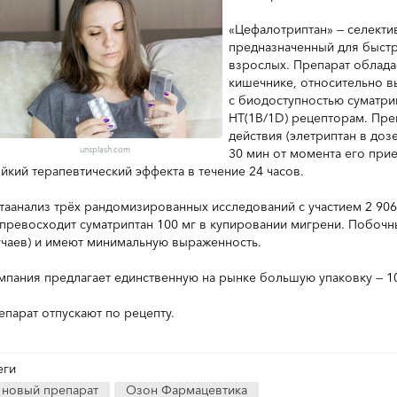
«Цефалотриптан» — селекти
предназначенный для быстр
взрослых. Препарат облада
кишечнике, относительно в
с биодоступностью суматрип
HT(1B/1D) рецепторам. Пре
действия (элетриптан в доз
unsplash.com
30 мин от момента его прие
ойкий терапевтический эффекта в течение 24 часов.
таанализ трёх рандомизированных исследований с участием 2 906
 превосходит суматриптан 100 мг в купировании мигрени. Побоч
учаев) и имеют минимальную выраженность.
мпания предлагает единственную на рынке большую упаковку — 10
епарат отпускают по рецепту.
еги
новый препарат
Озон Фармацевтика