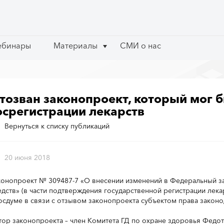
ебинары
ебинары
Материалы
Материалы
СМИ о нас
СМИ о нас
тозван законопроект, который мог б
осрегистрации лекарств
Вернуться к списку публикаций
20 июня 2018
конопроект № 309487-7 «О внесении изменений в Федеральный з
едств» (в части подтверждения государственной регистрации лека
Госдуме в связи с отзывом законопроекта субъектом права закон
тор законопроекта – член Комитета ГД по охране здоровья Федо