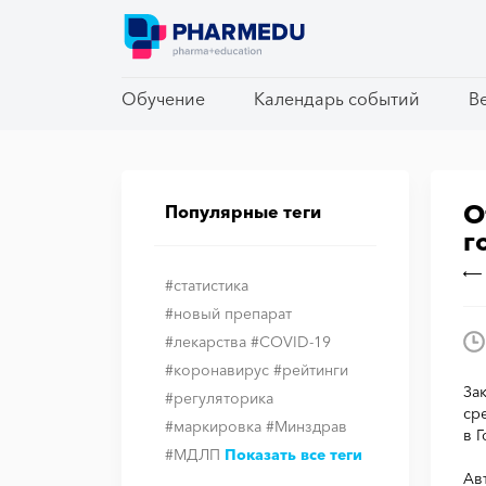
Обучение
Обучение
Календарь событий
Календарь событий
В
В
О
Популярные теги
г
#статистика
#новый препарат
#лекарства
#COVID-19
#коронавирус
#рейтинги
За
#регуляторика
ср
#маркировка
#Минздрав
в 
#МДЛП
Показать все теги
Ав