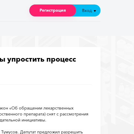
Регистрация
Регистрация
Вход
Вход
ы упростить процесс
акон «Об обращении лекарственных
рственного препарата) снят с рассмотрения
одательной инициативы.
т Тумусов. Депутат предложил разрешить