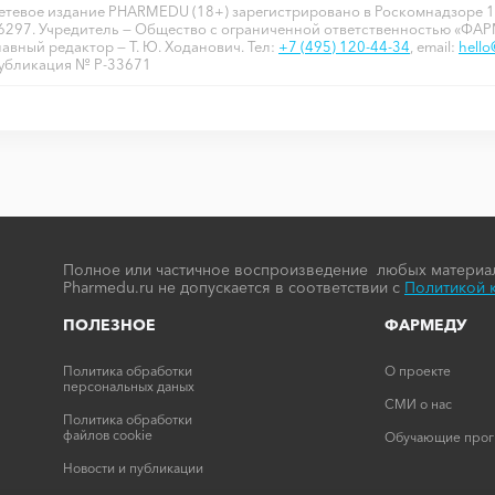
етевое издание PHARMEDU (18+) зарегистрировано в Роскомнадзоре 1
6297. Учредитель — Общество с ограниченной ответственностью «ФА
лавный редактор — Т. Ю. Ходанович. Тел:
+7 (495) 120-44-34
, email:
hell
убликация № P-33671
Полное или частичное воспроизведение любых материал
Pharmedu.ru не допускается в соответствии с
Политикой 
ПОЛЕЗНОЕ
ФАРМЕДУ
Политика обработки
О проекте
персональных даных
СМИ о нас
Политика обработки
файлов cookie
Обучающие про
Новости и публикации