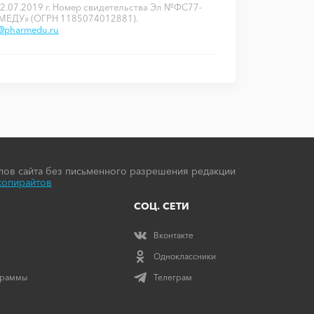
2.07.2019 г. Номер свидетельства Эл №ФС77-
РМЕДУ» (ОГРН 1185074012881).
o@pharmedu.ru
ов сайта без письменного разрешения редакции
копирайтов
СОЦ. СЕТИ
Вконтакте
Одноклассники
граммы
Телеграм