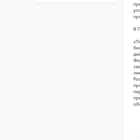
пр
уп
пр
В 
«П
бе
де
Фе
за
ле
Ро
пр
пе
пр
об