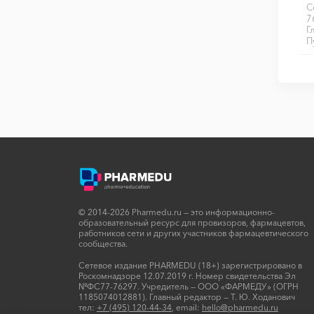
С
7
Г
П
© 2014-2026 Pharmedu.ru — это информационно-
образовательный ресурс для провизоров, фармацевтов,
работников сети и других участников фармацевтического
сообщества.
Сетевое издание PHARMEDU (18+) зарегистрировано в
Роскомнадзоре 12.07.2019 г. Номер свидетельства Эл
№ФС77-76297. Учредитель — ООО «ФАРМЕДУ» (ОГРН
1185074012881). Главный редактор — Т. Ю. Ходанович
тел:
+7 (495) 120-44-34
, email:
hello@pharmedu.ru