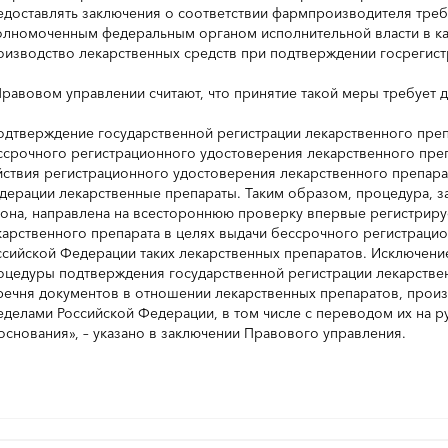
едоставлять заключения о соответствии фармпроизводителя тре
олномоченным федеральным органом исполнительной власти в ка
оизводство лекарственных средств при подтверждении госрегист
Правовом управлении считают, что принятие такой меры требует
одтверждение государственной регистрации лекарственного преп
ссрочного регистрационного удостоверения лекарственного препа
йствия регистрационного удостоверения лекарственного препара
дерации лекарственные препараты. Таким образом, процедура, з
кона, направлена на всестороннюю проверку впервые регистрир
карственного препарата в целях выдачи бессрочного регистрацио
ссийской Федерации таких лекарственных препаратов. Исключен
оцедуры подтверждения государственной регистрации лекарстве
речня документов в отношении лекарственных препаратов, произ
еделами Российской Федерации, в том числе с переводом их на р
основания», – указано в заключении Правового управления.