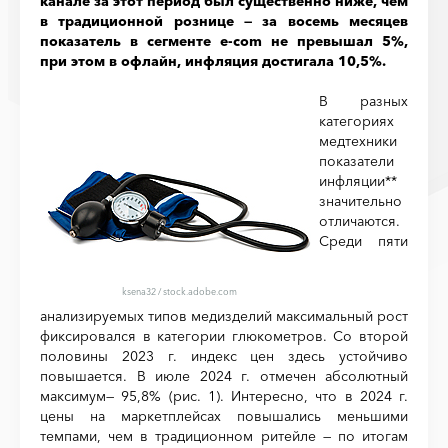
канале за этот период был существенно ниже, чем
в традиционной рознице — за восемь месяцев
показатель в сегменте e-com не превышал 5%,
при этом в офлайн, инфляция достигала 10,5%.
В разных
категориях
медтехники
показатели
инфляции**
значительно
отличаются.
Среди пяти
ksena32
/
stock.adobe.com
анализируемых типов медизделий максимальный рост
фиксировался в категории глюкометров. Со второй
половины 2023 г. индекс цен здесь устойчиво
повышается. В июле 2024 г. отмечен абсолютный
максимум— 95,8% (рис. 1). Интересно, что в 2024 г.
цены на маркетплейсах повышались меньшими
темпами, чем в традиционном ритейле — по итогам