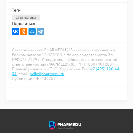
Теги
статистика
Поделиться:
Сетевое издание PHARMEDU (18+) зарегистрировано в
Роскомнадзоре 12.07.2019 г. Номер свидетельства Эл
№ФС77-76297. Учредитель — Общество с ограниченной
ответственностью «ФАРМЕДУ» (ОГРН 1185074012881).
Главный редактор — Т. Ю. Ходанович. Тел:
+7 (495) 120-44-
34
, email:
hello@pharmedu.ru
Публикация № P-36757