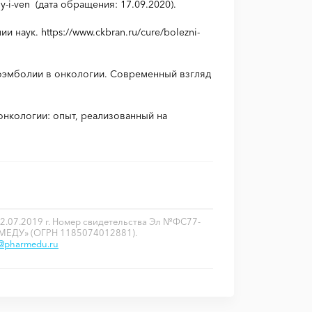
iy-i-ven (дата обращения: 17.09.2020).
наук. https://www.ckbran.ru/cure/bolezni-
боэмболии в онкологии. Современный взгляд
онкологии: опыт, реализованный на
2.07.2019 г. Номер свидетельства Эл №ФС77-
РМЕДУ» (ОГРН 1185074012881).
o@pharmedu.ru