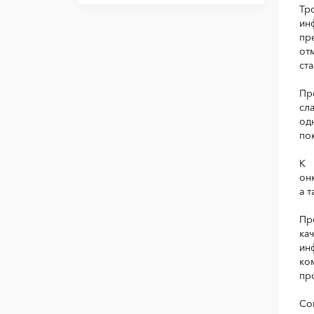
Тр
ин
пр
от
ст
Пр
сл
од
по
К 
он
а 
Пр
ка
ин
ко
пр
Со