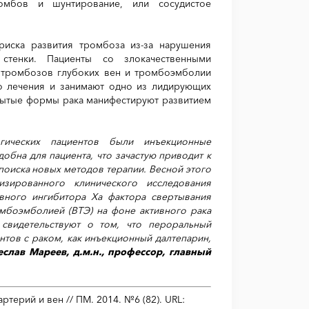
ромбов и шунтирование, или сосудистое
риска развития тромбоза из-за нарушения
стенки. Пациенты со злокачественными
я тромбозов глубоких вен и тромбоэмболии
о лечения и занимают одно из лидирующих
рытые формы рака манифестируют развитием
ических пациентов были инъекционные
обна для пациента, что зачастую приводит к
 поиска новых методов терапии. Весной этого
зированного клинического исследования
ивного ингибитора Ха фактора свертывания
мбоэмболией (ВТЭ) на фоне активного рака
свидетельствуют о том, что пероральный
нтов с раком, как инъекционный далтепарин,
еслав Мареев, д.м.н., профессор, главный
ерий и вен // ПМ. 2014. №6 (82). URL: