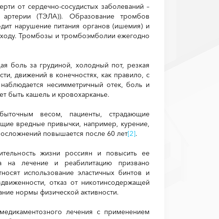
рти от сердечно-сосудистых заболеваний –
 артерии (ТЭЛА)). Образование тромбов
одит нарушение питания органов (ишемия) и
 исходу. Тромбозы и тромбоэмболии ежегодно
я боль за грудиной, холодный пот, резкая
сти, движений в конечностях, как правило, с
 наблюдается несимметричный отек, боль и
ет быть кашель и кровохарканье.
быточным весом, пациенты, страдающие
щие вредные привычки, например, курение,
 осложнений повышается после 60 лет
[2]
.
жительность жизни россиян и повысить ее
тва на лечение и реабилитацию призвано
носят использование эластичных бинтов и
здвиженности, отказ от никотинсодержащей
ание нормы физической активности.
медикаментозного лечения с применением