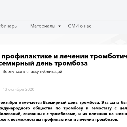
ебинары
ебинары
Материалы
Материалы
СМИ о нас
СМИ о нас
 профилактике и лечении тромботич
семирный день тромбоза
Вернуться к списку публикаций
13 октября 2020
 октября отмечается Всемирный день тромбоза. Эта дата бы
ждународного общества по тромбозу и гемостазу с це
болеваний, связанных с тромбозами, и их влиянию на жизнь
кже к возможностям профилактики и лечения тромбозов.