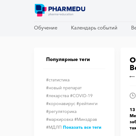
Обучение
Обучение
Календарь событий
Календарь событий
В
В
О
Популярные теги
В
#статистика
#новый препарат
#лекарства
#COVID-19
#коронавирус
#рейтинги
13
#регуляторика
Ме
#маркировка
#Минздрав
за
#МДЛП
Показать все теги
та