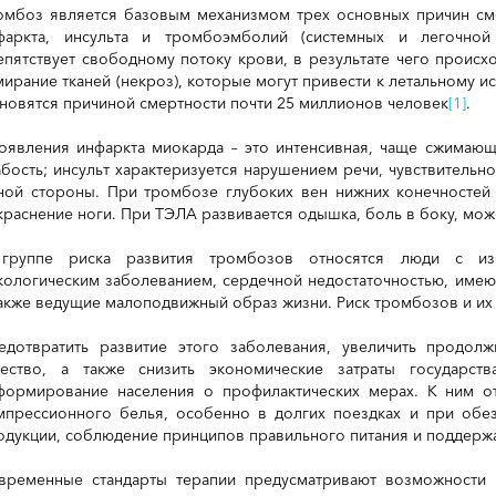
омбоз является базовым механизмом трех основных причин сме
фаркта, инсульта и тромбоэмболий (системных и легочной
епятствует свободному потоку крови, в результате чего происх
мирание тканей (некроз), которые могут привести к летальному
ановятся причиной смертности почти 25 миллионов человек
[1]
.
оявления инфаркта миокарда – это интенсивная, чаще сжимающа
абость; инсульт характеризуется нарушением речи, чувствительно
ной стороны. При тромбозе глубоких вен нижних конечностей
краснение ноги. При ТЭЛА развивается одышка, боль в боку, мож
группе риска развития тромбозов относятся люди с из
кологическим заболеванием, сердечной недостаточностью, имею
также ведущие малоподвижный образ жизни. Риск тромбозов и их
едотвратить развитие этого заболевания, увеличить продол
чество, а также снизить экономические затраты государс
формирование населения о профилактических мерах. К ним от
мпрессионного белья, особенно в долгих поездках и при обе
одукции, соблюдение принципов правильного питания и поддерж
временные стандарты терапии предусматривают возможности 