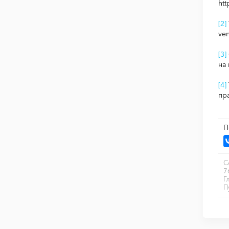
htt
[2]
ven
[3]
на
[4]
пра
П
С
7
Г
П