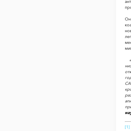
ан
пр
Он
ко
но
ле
ме
ми
ни
от
го
CA
кр
ра
ап
пр
на
[1]