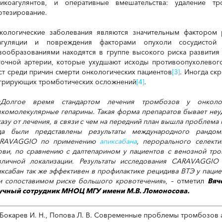
тикоагулянтов, и оперативные вмешательства: удаление т
отезирование.
кологические заболевания являются значительным фактором 
агуляции и повреждения факторами опухоли сосудистой 
вообразованиями находятся в группе высокого риска развити
гочной артерии, которые ухудшают исходы противоопухолевог
ст среди причин смерти онкологических пациентов
[3]
. Иногда ск
грирующих тромботических осложнений
[4]
.
«
Долгое время стандартом лечения тромбозов у онколог
зкомолекулярные гепарины. Такая форма препаратов бывает неуд
казу от лечения, в связи с чем на передний план вышла проблема
да были представлены результаты международного рандоми
RAVAGGIO по применению
апиксабана
, перорального селект
ови, по сравнению с далтепарином у пациентов с венозной тро
зличной локализации.
Результаты исследования CARAVAGGIO 
иксабан так же эффективен в профилактике рецидива ВТЭ у пацие
и сопоставимом риске большого кровотечения
», – отметил
Вяч
учный сотрудник МНОЦ МГУ имени М.В. Ломоносова.
Бокарев И. Н., Попова Л. В. Современные проблемы тромбозов арт