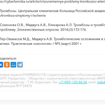
ps://cyberleninka.ru/article/n/sovremennye-problemy-trombozov-arter
Тромбозы. Центральная клиническая больница Российской академии 
/tromboz-simptomy-i-lechenie
Сомонова О.В., Маджуга А.В., Елизарова А.Л. Тромбозы и тром
 проблему. Злокачественные опухоли. 2014;(3):172-176.
Тер-Ованесов М.Д., Маджуга А.В. Тромботические осложнения в 
ктике. Практическая онкология» / №5 (март) 2001 г.
оделиться:
етевое издание PHARMEDU (18+) зарегистрировано в Роскомнадзоре 1
6297. Учредитель — Общество с ограниченной ответственностью «ФА
лавный редактор — Т. Ю. Ходанович. Тел:
+7 (495) 120-44-34
, email:
hell
убликация № P-34876