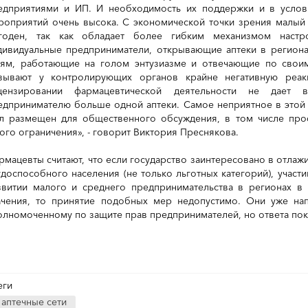
едприятиями и ИП. И необходимость их поддержки и в услови
роприятий очень высока. С экономической точки зрения малый 
годен, так как обладает более гибким механизмом настр
дивидуальные предприниматели, открывающие аптеки в регион
тям, работающие на голом энтузиазме и отвечающие по свои
зывают у контролирующих органов крайне негативную реа
цензировании фармацевтической деятельности не дает в
едпринимателю больше одной аптеки. Самое неприятное в этой с
л размещен для общественного обсуждения, в том числе про
кого ограничения», - говорит Виктория Преснякова.
рмацевты считают, что если государство заинтересовано в отла
удоспособного населения (не только льготных категорий), участ
звитии малого и среднего предпринимательства в регионах в
ачения, то принятие подобных мер недопустимо. Они уже на
олномоченному по защите прав предпринимателей, но ответа пока
еги
аптечные сети