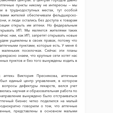
аптечные пункты никому не интересны — мы
и в труднодоступных местах, тут особой
ствами жителей обеспечивали фельдшерско-
они, и люди остались без доступа к товарам
трации открыть им аптеки. Но федеральным
ткрывать ИП. Мы является жителями таких
йчас нам, как ИП, запретят открывать новые
будем ущемлены в своих правах, потому что
аптечными пунктами, которые есть. У меня 6
маленьких поселочках. Сейчас эти планы
рекрасно знаем, что крупные сети хотят нас
нных пунктов и без того вынуждены ездить в
 аптек» Виктория Преснякова, аптечным
 был единый центр управления, в котором
ь вопросы дефектуры лекарств, велся учет
велась научная и образовательная работа по
 направление вынуждено было отстраиваться
аптечный бизнес четко поделился на малый
еоднократно говорили о том, что аптечные
ленные, представлены в основном малыми