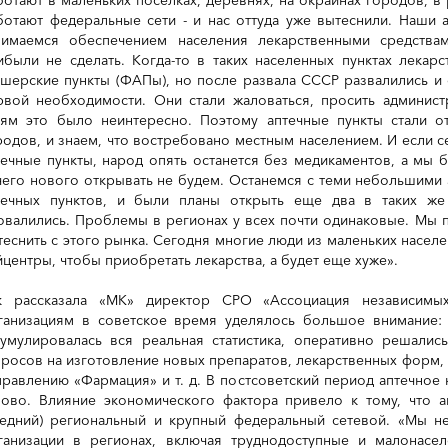
ботают федеральные сети - и нас оттуда уже вытеснили. Наши 
нимаемся обеспечением населения лекарственными средствам
ибыли не сделать. Когда-то в таких населенных пунктах лекар
ушерские пункты (ФАПы), но после развала СССР развалились и 
рвой необходимости. Они стали жаловаться, просить админис
тям это было неинтересно. Поэтому аптечные пункты стали о
родов, и знаем, что востребовано местным населением. И если се
течные пункты, народ опять останется без медикаментов, а мы 
чего нового открывать не будем. Останемся с теми небольшими 
течных пунктов, и были планы открыть еще два в таких же 
овалились. Проблемы в регионах у всех почти одинаковые. Мы п
теснить с этого рынка. Сегодня многие люди из маленьких населе
йцентры, чтобы приобретать лекарства, а будет еще хуже».
к рассказала «МК» директор СРО «Ассоциация независимых
ганизациям в советское время уделялось большое внимание:
кумулировалась вся реальная статистика, оперативно решалис
просов на изготовление новых препаратов, лекарственных форм, 
правлению «Фармация» и т. д. В постсоветский период аптечное
ново. Влияние экономического фактора привело к тому, что 
редний) региональный и крупный федеральный сетевой. «Мы н
ганизации в регионах, включая труднодоступные и малонасе