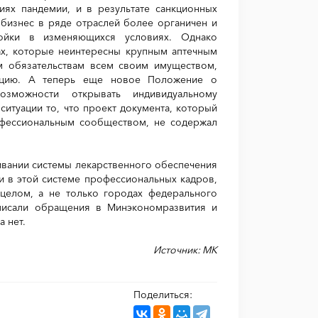
ях пандемии, и в результате санкционных
бизнес в ряде отраслей более органичен и
ойки в изменяющихся условиях. Однако
ах, которые неинтересны крупным аптечным
м обязательствам всем своим имуществом,
кцию. А теперь еще новое Положение о
озможности открывать индивидуальному
итуации то, что проект документа, который
фессиональным сообществом, не содержал
живании системы лекарственного обеспечения
ии в этой системе профессиональных кадров,
 целом, а не только городах федерального
писали обращения в Минэкономразвития и
 нет.
Источник: МК
Поделиться: