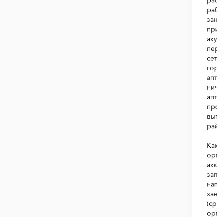
ра
за
пр
ак
пе
се
го
ап
ни
ап
пр
вы
ра
Ка
ор
ак
за
на
за
(с
ор