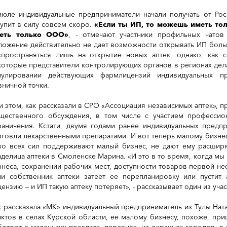
июле индивидуальные предприниматели начали получать от Ро
тупит в силу совсем скоро.
«Если ты ИП, то можешь иметь толь
еть только ООО»
, - отмечают участники профильных чатов
ложение действительно не дает возможности открывать ИП боль
спространяться лишь на открытие новых аптек, однако, как 
которые представители контролирующих органов в регионах де
нулировании действующих фармлицензий индивидуальных п
зничной точки.
и этом, как рассказали в СРО «Ассоциация независимых аптек», 
щественного обсуждения, в том числе с участием профессио
раничения. Кстати, двумя годами ранее индивидуальных предп
рговли лекарственными препаратами. И вот теперь малому бизнес
зо всех сил поддерживают малый бизнес, не дают ему расширят
аделица аптеки в Смоленске Марина. «И это в то время, когда м
знеса, сохранении рабочих мест, доступности товаров первой не
ли собственник аптеки затеет ее перепланировку или пустит
цензию — и ИП такую аптеку потеряет», - рассказывает один из уч
к рассказала «МК» индивидуальный предприниматель из Тулы Ната
нктов в селах Курской области, ее малому бизнесу, похоже, пр
ботают в маленьких поселках, деревнях, на окраинах городов, в