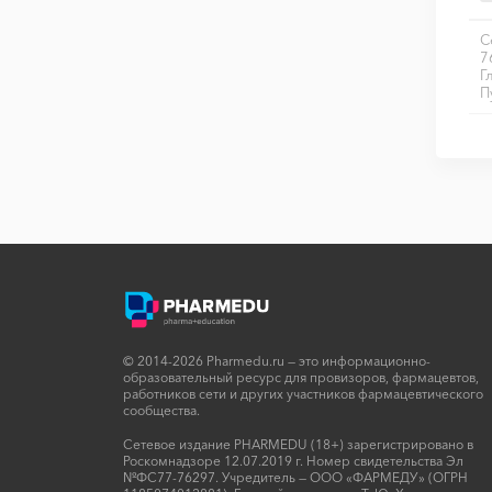
С
7
Г
П
© 2014-2026 Pharmedu.ru — это информационно-
образовательный ресурс для провизоров, фармацевтов,
работников сети и других участников фармацевтического
сообщества.
Сетевое издание PHARMEDU (18+) зарегистрировано в
Роскомнадзоре 12.07.2019 г. Номер свидетельства Эл
№ФС77-76297. Учредитель — ООО «ФАРМЕДУ» (ОГРН