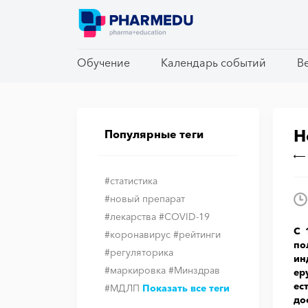
Обучение
Обучение
Календарь событий
Календарь событий
В
В
Н
Популярные теги
#статистика
#новый препарат
#лекарства
#COVID-19
С 
#коронавирус
#рейтинги
по
#регуляторика
ин
#маркировка
#Минздрав
ер
ес
#МДЛП
Показать все теги
до