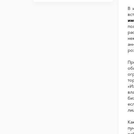
В 
вс
им
по
ра
не
ан
ро
Пр
об
ог
то
«И
вл
би
ес
ли
Ка
пу
ра