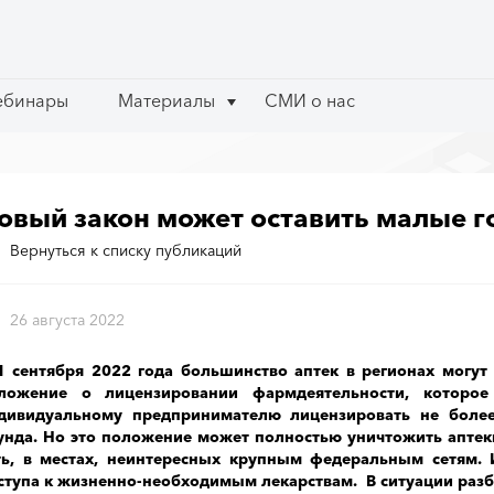
ебинары
ебинары
Материалы
Материалы
СМИ о нас
СМИ о нас
овый закон может оставить малые го
Вернуться к списку публикаций
26 августа 2022
1 сентября 2022 года большинство аптек в регионах могут 
ложение о лицензировании фармдеятельности, которое
дивидуальному предпринимателю лицензировать не более
унда. Но это положение может полностью уничтожить аптеки
ть, в местах, неинтересных крупным федеральным сетям.
ступа к жизненно-необходимым лекарствам. В ситуации разб