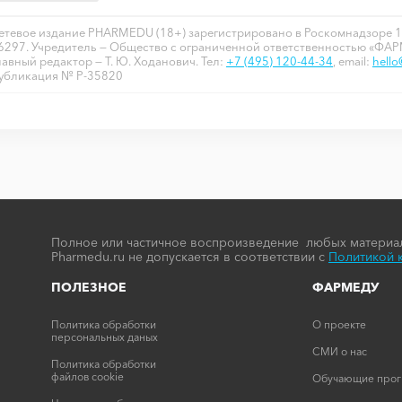
етевое издание PHARMEDU (18+) зарегистрировано в Роскомнадзоре 1
6297. Учредитель — Общество с ограниченной ответственностью «ФА
лавный редактор — Т. Ю. Ходанович. Тел:
+7 (495) 120-44-34
, email:
hell
убликация № P-35820
Полное или частичное воспроизведение любых материал
Pharmedu.ru не допускается в соответствии с
Политикой 
ПОЛЕЗНОЕ
ФАРМЕДУ
Политика обработки
О проекте
персональных даных
СМИ о нас
Политика обработки
файлов cookie
Обучающие про