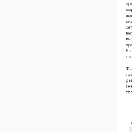
пр
ме
вы
ин
се
вы
ли
пр
бы
та
Фа
тр
ра
зн
Уп
Т