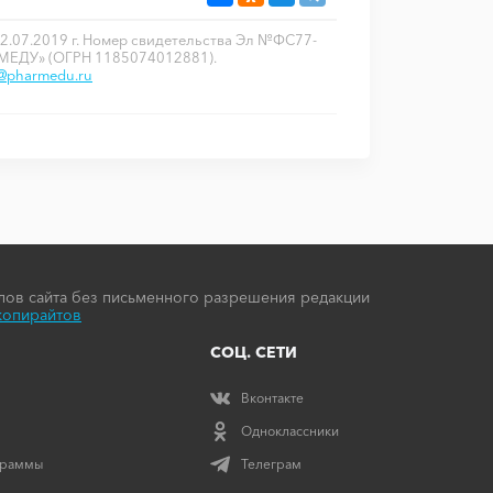
2.07.2019 г. Номер свидетельства Эл №ФС77-
РМЕДУ» (ОГРН 1185074012881).
o@pharmedu.ru
ов сайта без письменного разрешения редакции
копирайтов
СОЦ. СЕТИ
Вконтакте
Одноклассники
граммы
Телеграм