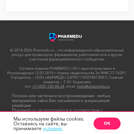
© 2014-2026 Pharmedu.ru — это информационно-образовательный
ресурс для провизоров, фармацевтов, работников сети и других
участников фармацевтического сообщества.
Сетевое издание PHARMEDU (18+) зарегистрировано в
Роскомнадзоре 12.07.2019 г. Номер свидетельства Эл №ФС77-76297.
Учредитель — ООО «ФАРМЕДУ» (ОГРН 1185074012881). Главный
редактор — Т. Ю. Ходанович
тел:
+7 (495) 120-44-34
, email:
hello@pharmedu.ru
Полное или частичное воспроизведение любых
материалов сайта без письменного разрешения
редакции
Pharmedu.ru не допускается в соответствии с
Политикой копирайтов
Мы используем файлы cookies.
Оставаясь на сайте, вы
ОК
принимаете
условия.