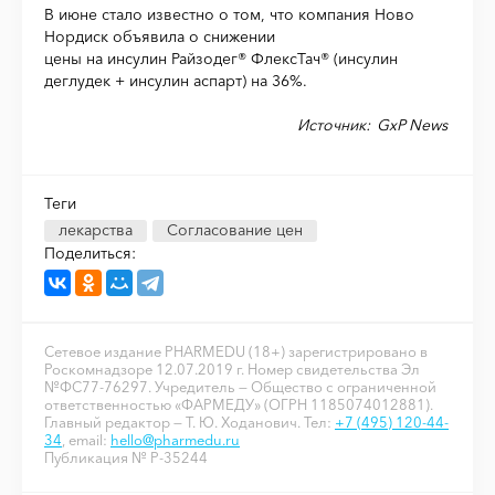
В июне стало известно о том, что компания Ново
Нордиск объявила о снижении
цены на инсулин Райзодег® ФлексТач® (инсулин
деглудек + инсулин аспарт) на 36%.
Источник:
GxP News
Теги
лекарства
Согласование цен
Поделиться:
Сетевое издание PHARMEDU (18+) зарегистрировано в
Роскомнадзоре 12.07.2019 г. Номер свидетельства Эл
№ФС77-76297. Учредитель — Общество с ограниченной
ответственностью «ФАРМЕДУ» (ОГРН 1185074012881).
Главный редактор — Т. Ю. Ходанович. Тел:
+7 (495) 120-44-
34
, email:
hello@pharmedu.ru
Публикация № P-35244