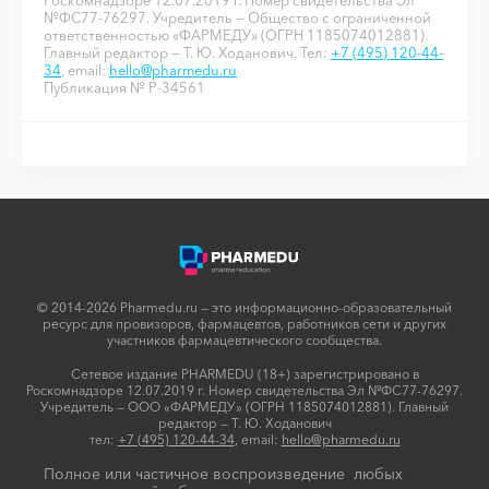
Роскомнадзоре 12.07.2019 г. Номер свидетельства Эл
№ФС77-76297. Учредитель — Общество с ограниченной
ответственностью «ФАРМЕДУ» (ОГРН 1185074012881).
Главный редактор — Т. Ю. Ходанович. Тел:
+7 (495) 120-44-
34
, email:
hello@pharmedu.ru
Публикация № P-34561
© 2014-2026 Pharmedu.ru — это информационно-образовательный
ресурс для провизоров, фармацевтов, работников сети и других
участников фармацевтического сообщества.
Сетевое издание PHARMEDU (18+) зарегистрировано в
Роскомнадзоре 12.07.2019 г. Номер свидетельства Эл №ФС77-76297.
Учредитель — ООО «ФАРМЕДУ» (ОГРН 1185074012881). Главный
редактор — Т. Ю. Ходанович
тел:
+7 (495) 120-44-34
, email:
hello@pharmedu.ru
Полное или частичное воспроизведение любых