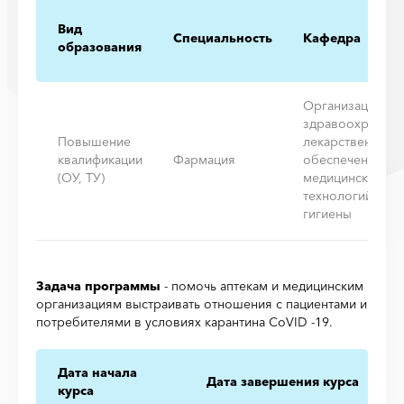
Вид
Специальность
Кафедра
образования
Организации
здравоохранени
Повышение
лекарственного
квалификации
Фармация
обеспечения,
(ОУ, ТУ)
медицинских
технологий и
гигиены
Задача программы
- помочь аптекам и медицинским
организациям выстраивать отношения с пациентами и
потребителями в условиях карантина CoVID -19.
Дата начала
Дата завершения курса
курса