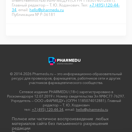
ответственностью «ФАРМЕДУ» (ОГРН 1185074012881).
Главный редактор — Т. Ю. Ходанович. Тел:
+7 (495) 120-44-
34
, email:
hello@pharmedu.ru
Публикация № P-36181
© 2014-2026 Pharmedu.ru — это информационно-образовательный
ресурс для провизоров, фармацевтов, работников сети и других
участников фармацевтического сообщества.
Сетевое издание PHARMEDU (18+) зарегистрировано в
Роскомнадзоре 12.07.2019 г. Номер свидетельства Эл №ФС77-76297.
Учредитель — ООО «ФАРМЕДУ» (ОГРН 1185074012881). Главный
редактор — Т. Ю. Ходанович
тел:
+7 (495) 120-44-34
, email:
hello@pharmedu.ru
Полное или частичное воспроизведение любых
материалов сайта без письменного разрешения
редакции