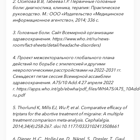
2. Осипова В.В, Табеева Г.Р. Первичные головные
боли: диагностика, клиника, терапия: Практическое
руководство. М.: ООО «Издательство «Медицинское
информационное агентство», 2014; 336 с.
3. Головные боли. Сайт Всемирной организации
здравоохранения. https://www.who.int/ru/news-
room/fact-sheets/detail/headache-disorders)
4. П
роект межсекторального глобального плана
действий по борьбе с эпилепсией и другими
неврологическими расстройствами на 2022–2031 гг.
Семьдесят пятая сессия Всемирной ассамблеи
здравоохранения. A75/10 Add.4 27 апреля 2022
г. https://apps.who.int/gb/ebwha/pdf_files/WHA75/A75_10Add
ru.pdf
5. Thorlund K, Mills EJ, Wu P, et al. Comparative efficacy of
triptans for the abortive treatment of migraine: A multiple
treatment comparison meta-analysis. Cephalalgia.
2014;34(4):258-267. doi:10.1177/0333102413508661
6. Diener, H.-C., Holle-Lee, D., Nägel, S., Dresler, T., Gaul,