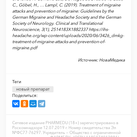
C., Göbel, H., … Lampl, C. (2019). Treatment of migraine
attacks and prevention of migraine: Guidelines by the
German Migraine and Headache Society and the German
Society of Neurology. Clinical and Translational
Neuroscience, 3(1), 2514183X1882337 https://ihs-
headache.org/wp-content/uploads/2020/06/3426_dmkg-
treatment-of-migraine-attacks-and-prevention-of-
migraine.pdf
Источник: НоваМедика
Теги
новый препарат
Поделиться:
Сетевое издание PHARMEDU (18+) зарегистрировано в
Роскомнадзоре 12.07.2019 г. Номер свидетельства Эл
№ФС77-76297. Учредитель — Общество с ограниченной