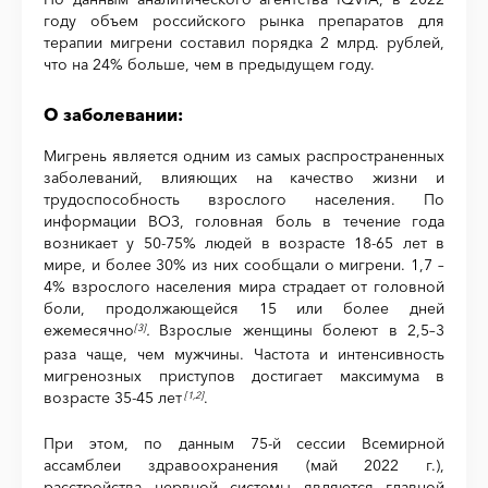
году объем российского рынка препаратов для
терапии мигрени составил порядка 2 млрд. рублей,
что на 24% больше, чем в предыдущем году.
О заболевании:
Мигрень является одним из самых распространенных
заболеваний, влияющих на качество жизни и
трудоспособность взрослого населения. По
информации ВОЗ, головная боль в течение года
возникает у 50-75% людей в возрасте 18-65 лет в
мире, и более 30% из них сообщали о мигрени. 1,7 –
4% взрослого населения мира страдает от головной
боли, продолжающейся 15 или более дней
ежемесячно
.
Взрослые женщины болеют в 2,5–3
[3]
раза чаще, чем мужчины. Частота и интенсивность
мигренозных приступов достигает максимума в
возрасте 35-45 лет
.
[1,2]
При этом, по данным 75-й сессии Всемирной
ассамблеи здравоохранения (май 2022 г.),
расстройства нервной системы являются главной