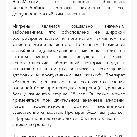
НоваМедики), что позволит обеспечить
бесперебойные поставки лекарства и его
доступность российским пациентам.
Мигрень является социально значимым
заболеванием, что обусловлено её широкой
распространенностью и негативным влиянием на
качество жизни пациентов. По данным Всемирной
ассамблеи здравоохранения, мигрень стоит на
втором месте после инсульта в числе
неврологических заболеваний, которые ведут к
инвалидности и смерти, а также к сокращению
здоровых и продуктивных лет жизни
. Препарат
[4]
«Релонова» предназначен для неотложного лечения
головной боли при приступах мигрени (с аурой или
без) у пациентов старше 18 лет. Он также может
применяться при длительном анамнезе мигрени,
когда эффективность других анальгетиков
существенно снижается. Препарат будет выпускаться
в форме таблеток дозировкой 10 мг и продаваться в
аптеках по рецепту.
По данным аналитического агентства IQVIA, в 2022