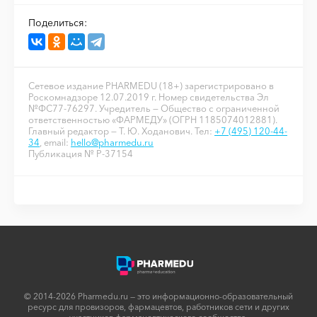
Поделиться:
Сетевое издание PHARMEDU (18+) зарегистрировано в
Роскомнадзоре 12.07.2019 г. Номер свидетельства Эл
№ФС77-76297. Учредитель — Общество с ограниченной
ответственностью «ФАРМЕДУ» (ОГРН 1185074012881).
Главный редактор — Т. Ю. Ходанович. Тел:
+7 (495) 120-44-
34
, email:
hello@pharmedu.ru
Публикация № P-37154
© 2014-2026 Pharmedu.ru — это информационно-образовательный
ресурс для провизоров, фармацевтов, работников сети и других