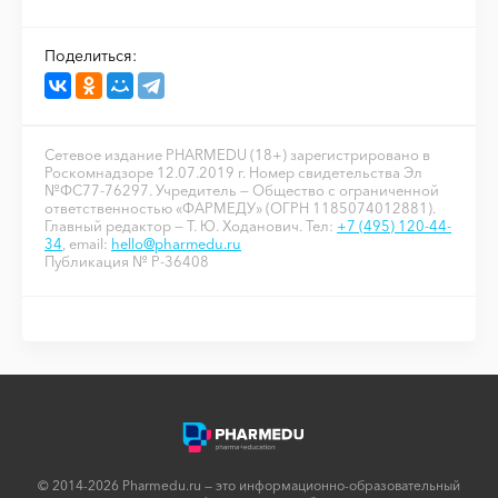
Поделиться:
Сетевое издание PHARMEDU (18+) зарегистрировано в
Роскомнадзоре 12.07.2019 г. Номер свидетельства Эл
№ФС77-76297. Учредитель — Общество с ограниченной
ответственностью «ФАРМЕДУ» (ОГРН 1185074012881).
Главный редактор — Т. Ю. Ходанович. Тел:
+7 (495) 120-44-
34
, email:
hello@pharmedu.ru
Публикация № P-36408
© 2014-2026 Pharmedu.ru — это информационно-образовательный