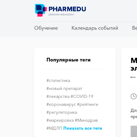
Обучение
Обучение
Календарь событий
Календарь событий
В
В
М
Популярные теги
э
#статистика
#новый препарат
#лекарства
#COVID-19
#коронавирус
#рейтинги
Дл
#регуляторика
пр
#маркировка
#Минздрав
#МДЛП
Показать все теги