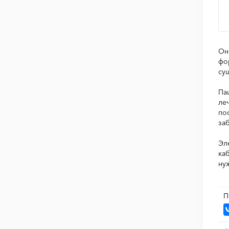
Он
фо
су
Па
ле
по
за
Эл
ка
ну
П