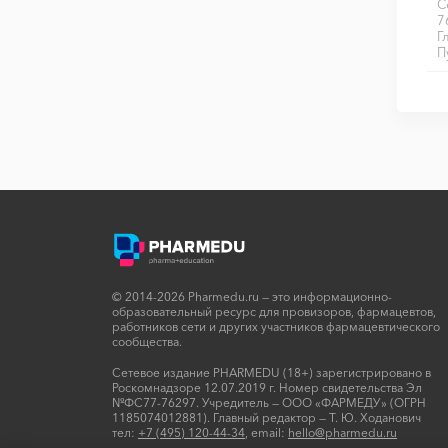
С
7
Г
П
© 2014-2026 Pharmedu.ru — это информационно-
образовательный ресурс для провизоров, фармацевтов,
работников сети и других участников фармацевтического
сообщества.
Сетевое издание PHARMEDU (18+) зарегистрировано в
Роскомнадзоре 12.07.2019 г. Номер свидетельства Эл
№ФС77-76297. Учредитель — ООО «ФАРМЕДУ» (ОГРН
1185074012881). Главный редактор — Т. Ю. Ходанович
тел:
+7 (495) 120-44-34
, email:
hello@pharmedu.ru