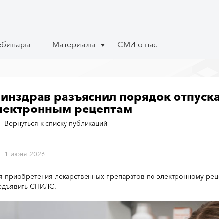
ебинары
ебинары
Материалы
Материалы
СМИ о нас
СМИ о нас
инздрав разъяснил порядок отпуска
лектронным рецептам
Вернуться к списку публикаций
1 июня 2026
я приобретения лекарственных препаратов по электронному реце
едъявить СНИЛС.