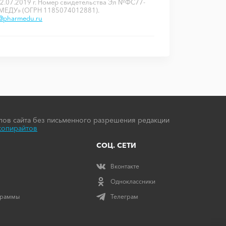
2.07.2019 г. Номер свидетельства Эл №ФС77-
РМЕДУ» (ОГРН 1185074012881).
o@pharmedu.ru
ов сайта без письменного разрешения редакции
копирайтов
СОЦ. СЕТИ
Вконтакте
Одноклассники
граммы
Телеграм