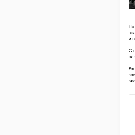
По
ан
и 
От
не
Ра
за
эл