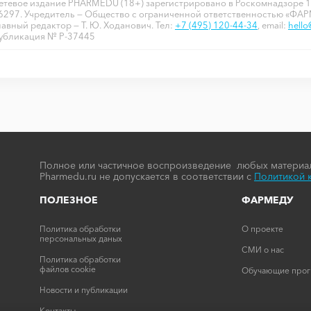
етевое издание PHARMEDU (18+) зарегистрировано в Роскомнадзоре 1
6297. Учредитель — Общество с ограниченной ответственностью «ФА
лавный редактор — Т. Ю. Ходанович. Тел:
+7 (495) 120-44-34
, email:
hell
убликация № P-37445
Полное или частичное воспроизведение любых материал
Pharmedu.ru не допускается в соответствии с
Политикой 
ПОЛЕЗНОЕ
ФАРМЕДУ
Политика обработки
О проекте
персональных даных
СМИ о нас
Политика обработки
файлов cookie
Обучающие про
Новости и публикации
Контакты