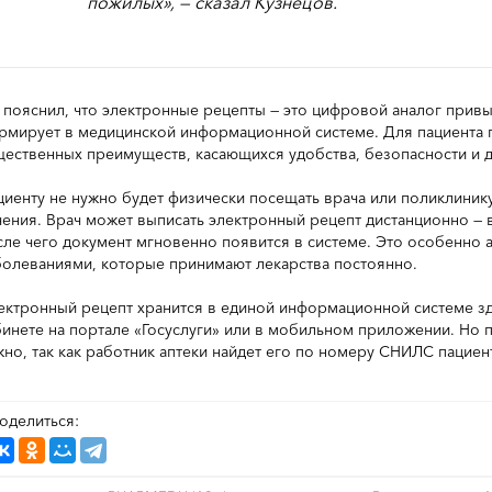
пожилых», — сказал Кузнецов.
 пояснил, что электронные рецепты — это цифровой аналог прив
рмирует в медицинской информационной системе. Для пациента п
щественных преимуществ, касающихся удобства, безопасности и д
циенту не нужно будет физически посещать врача или поликлиник
чения. Врач может выписать электронный рецепт дистанционно — 
сле чего документ мгновенно появится в системе. Это особенно 
болеваниями, которые принимают лекарства постоянно.
ектронный рецепт хранится в единой информационной системе зд
бинете на портале «Госуслуги» или в мобильном приложении. Но 
жно, так как работник аптеки найдет его по номеру СНИЛС пациен
оделиться: