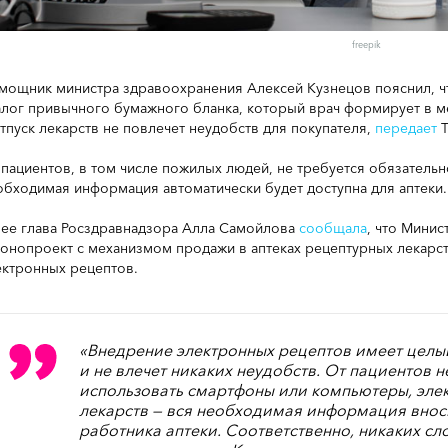
freepik
мощник министра здравоохранения Алексей Кузнецов пояснил, ч
алог привычного бумажного бланка, который врач формирует в 
отпуск лекарств не повлечет неудобств для покупателя,
передает
Т
 пациентов, в том числе пожилых людей, не требуется обязатель
обходимая информация автоматически будет доступна для аптеки.
нее глава Росздравнадзора Алла Самойлова
сообщала
, что Мини
конопроект с механизмом продажи в аптеках рецептурных лекарс
ектронных рецептов.
«Внедрение электронных рецептов имеет целы
и не влечет никаких неудобств. От пациентов н
использовать смартфоны или компьютеры, эле
лекарств — вся необходимая информация вноси
работника аптеки. Соответственно, никаких сл