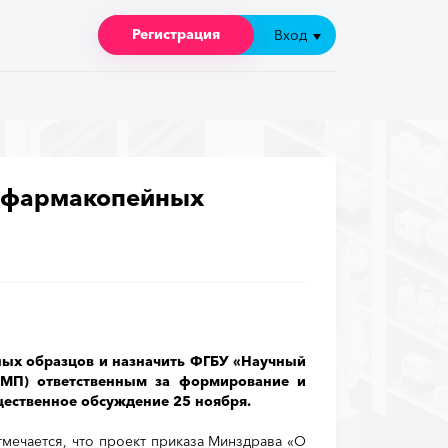
Регистрация
Регистрация
Вход
Вход
р фармакопейных
ных образцов и назначить ФГБУ «Научный
СМП) ответственным за формирование и
щественное обсуждение 25 ноября.
тмечается, что проект приказа Минздрава «О