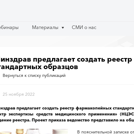
ебинары
ебинары
Материалы
Материалы
СМИ о нас
СМИ о нас
инздрав предлагает создать реест
тандартных образцов
Вернуться к списку публикаций
25 ноября 2022
нздрав предлагает создать реестр фармакопейных стандарт
нтр экспертизы средств медицинского применения» (НЦЭ
дение реестра. Проект приказа ведомство представило на об
В пояснительной записке о