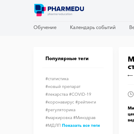
Обучение
Обучение
Календарь событий
Календарь событий
В
В
М
Популярные теги
с
#статистика
#новый препарат
#лекарства
#COVID-19
#коронавирус
#рейтинги
Ми
#регуляторика
це
#маркировка
#Минздрав
ве
#МДЛП
Показать все теги