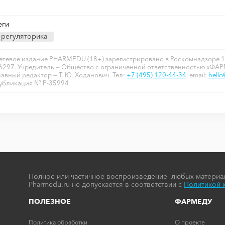
еги
регуляторика
етевое издание PHARMEDU (18+) зарегистрировано в Роскомнадзоре 1
6297. Учредитель — Общество с ограниченной ответственностью «ФА
лавный редактор — Т. Ю. Ходанович. Тел:
+7 (495) 120-44-34
, email:
hell
убликация № P-35994
Полное или частичное воспроизведение любых материал
Pharmedu.ru не допускается в соответствии с
Политикой 
ПОЛЕЗНОЕ
ФАРМЕДУ
Политика обработки
О проекте