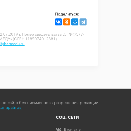
Поделиться:
2.07.2019 г. Номер свидетельства Эл №ФС77-
РМЕДУ» (ОГРН 1185074012881).
o@pharmedu.ru
ов сайта без письменного разрешения редакции
копирайтов
СОЦ. СЕТИ
Вконтакте