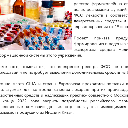
реестре фармакопейных ст
целях реализации функций
ФСО лекарств в соответ
лекарственных средств» и
здравоохранения от 19 июн
Проект приказа преду
формированию и ведению э
экспертизы средств мед
формационной системы этого учреждения.
оме того, отмечается, что внедрение реестра ФСО не пов
следствий и не потребует выделения дополнительных средств из
конце марта США и страны Евросоюза прекратили поставки в
пользуемых для контроля качества лекарств при их производс
карственных средств и надлежащих практик» совместно с Моск
 конца 2022 года закрыть потребности российского фарм
ечественные компании до сих пор пользуются имеющимися 
казывают продукцию из Индии и Китая.