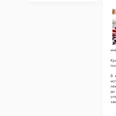
ин
Кр
по
В 
ис
ле
до
от
за