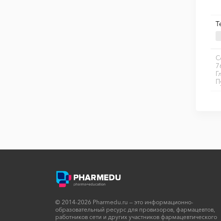
Т
С
7
Г
П
© 2014-2026 Pharmedu.ru — это информационно-
образовательный ресурс для провизоров, фармацевтов,
работников сети и других участников фармацевтического