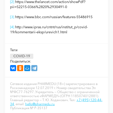
[2]
https://www.thelancet.com/action/showPdf?
pii=S2215-0366%2820%2930491-0
[3]
https://www.bbc.com/russian/features-55486915
[4]
http://www.ipras.ru/cntnt/rus/institut_p/covid-
19/kommentarii-eksp/urevich1.html
Теги
COVID-19
Поделиться:
Сетевое издание PHARMEDU (18+) зарегистрировано в
Роскомнадзоре 12.07.2019 г. Номер свидетельства Эл
№ФС77-76297. Учредитель — Общество с ограниченной
ответственностью «ФАРМЕДУ» (ОГРН 1185074012881).
Главный редактор — Т. Ю. Ходанович. Тел:
+7 (495) 120-44-
34
, email:
hello@pharmedu.ru
Публикация № P-35137