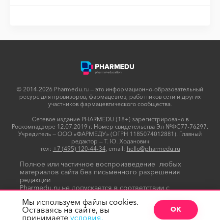
© 2014-2026 Pharmedu.ru — это информационно-образовательный
ресурс для провизоров, фармацевтов, работников сети и других
участников фармацевтического сообщества.
Сетевое издание PHARMEDU (18+) зарегистрировано в
Роскомнадзоре 12.07.2019 г. Номер свидетельства Эл №ФС77-76297.
Учредитель — ООО «ФАРМЕДУ» (ОГРН 1185074012881). Главный
редактор — Т. Ю. Ходанович
тел:
+7 (495) 120-44-34
, email:
hello@pharmedu.ru
Полное или частичное воспроизведение любых
материалов сайта без письменного разрешения
редакции
Pharmedu.ru не допускается в соответствии с
Политикой копирайтов
Мы используем файлы cookies.
Оставаясь на сайте, вы
ОК
принимаете
условия.