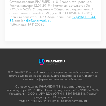
Сетевое издание PHARMEDU (18+) зарегистрировано в
Роскомнадзоре 12.07.2019 г. Номер свидетельства Эл
№ФС77-76297. Учредитель — Общество с ограниченной
ответственностью «ФАРМЕДУ» (ОГРН 1185074012881).
Главный редактор — Т. Ю. Ходанович. Тел:
+7 (495) 120-44-
34
, email:
hello@pharmedu.ru
Публикация № P-20598
© 2014-2026 Pharmedu.ru — это информационно-образовательный
ресурс для провизоров, фармацевтов, работников сети и других
участников фармацевтического сообщества.
Сетевое издание PHARMEDU (18+) зарегистрировано в
Роскомнадзоре 12.07.2019 г. Номер свидетельства Эл №ФС77-76297.
Учредитель — ООО «ФАРМЕДУ» (ОГРН 1185074012881). Главный
редактор — Т. Ю. Ходанович
тел:
+7 (495) 120-44-34
, email:
hello@pharmedu.ru