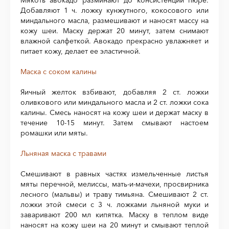
Мякоть авокадо разминают до консистенции пюре.
Добавляют 1 ч. ложку кунжутного, кокосового или
миндального масла, размешивают и наносят массу на
кожу шеи. Маску держат 20 минут, затем снимают
влажной салфеткой. Авокадо прекрасно увлажняет и
питает кожу, делает ее эластичной.
Маска с соком калины
Яичный желток взбивают, добавляя 2 ст. ложки
оливкового или миндального масла и 2 ст. ложки сока
калины. Смесь наносят на кожу шеи и держат маску в
течение 10-15 минут. Затем смывают настоем
ромашки или мяты.
Льняная маска с травами
Смешивают в равных частях измельченные листья
мяты перечной, мелиссы, мать-и-мачехи, просвирника
лесного (мальвы) и траву тимьяна. Смешивают 2 ст.
ложки этой смеси с 3 ч. ложками льняной муки и
заваривают 200 мл кипятка. Маску в теплом виде
наносят на кожу шеи на 20 минут и смывают теплой