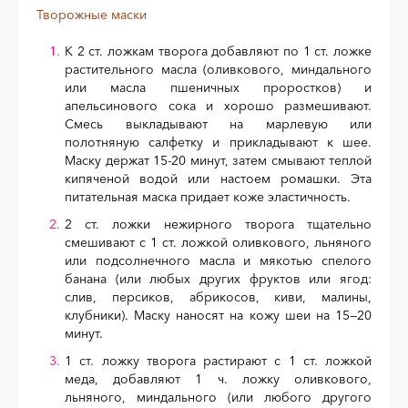
Творожные маски
К 2 ст. ложкам творога добавляют по 1 ст. ложке
растительного масла (оливкового, миндального
или масла пшеничных проростков) и
апельсинового сока и хорошо размешивают.
Смесь выкладывают на марлевую или
полотняную салфетку и прикладывают к шее.
Маску держат 15-20 минут, затем смывают теплой
кипяченой водой или настоем ромашки. Эта
питательная маска придает коже эластичность.
2 ст. ложки нежирного творога тщательно
смешивают с 1 ст. ложкой оливкового, льняного
или подсолнечного масла и мякотью спелого
банана (или любых других фруктов или ягод:
слив, персиков, абрикосов, киви, малины,
клубники). Маску наносят на кожу шеи на 15—20
минут.
1 ст. ложку творога растирают с 1 ст. ложкой
меда, добавляют 1 ч. ложку оливкового,
льняного, миндального (или любого другого