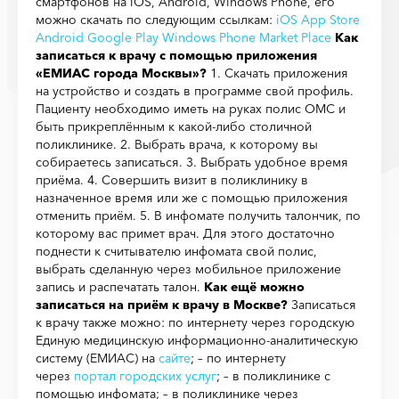
смартфонов на iOS, Android, Windows Phone, его
можно скачать по следующим ссылкам:
iOS App Store
Android Google Play
Windows Phone Market Place
Как
записаться к врачу с помощью приложения
«ЕМИАС города Москвы»?
1. Скачать приложения
на устройство и создать в программе свой профиль.
Пациенту необходимо иметь на руках полис ОМС и
быть прикреплённым к какой-либо столичной
поликлинике. 2. Выбрать врача, к которому вы
собираетесь записаться. 3. Выбрать удобное время
приёма. 4. Совершить визит в поликлинику в
назначенное время или же с помощью приложения
отменить приём. 5. В инфомате получить талончик, по
которому вас примет врач. Для этого достаточно
поднести к считывателю инфомата свой полис,
выбрать сделанную через мобильное приложение
запись и распечатать талон.
Как ещё можно
записаться на приём к врачу в Москве?
Записаться
к врачу также можно: по интернету через городскую
Единую медицинскую информационно-аналитическую
систему (ЕМИАС) на
сайте
; – по интернету
через
портал городских услуг
; – в поликлинике с
помощью инфомата; – в поликлинике через