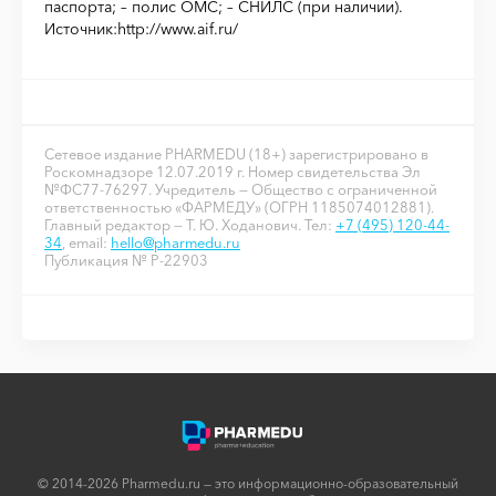
паспорта; – полис ОМС; – СНИЛС (при наличии).
Источник:http://www.aif.ru/
Сетевое издание PHARMEDU (18+) зарегистрировано в
Роскомнадзоре 12.07.2019 г. Номер свидетельства Эл
№ФС77-76297. Учредитель — Общество с ограниченной
ответственностью «ФАРМЕДУ» (ОГРН 1185074012881).
Главный редактор — Т. Ю. Ходанович. Тел:
+7 (495) 120-44-
34
, email:
hello@pharmedu.ru
Публикация № P-22903
© 2014-2026 Pharmedu.ru — это информационно-образовательный