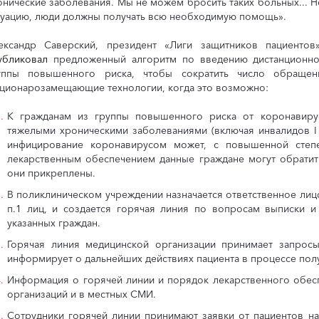
онические заболевания. Мы не можем бросить таких больных...
туацию, люди должны получать всю необходимую помощь».
ександр Саверский, президент «Лиги защитников пациентов
убликовал
предложенный алгоритм по введению дистанционног
уппы повышенного риска, чтобы сократить число обраще
ационарозамещающие технологии, когда это возможно:
К гражданам из группы повышенного риска от коронавирус
тяжелыми хроническими заболеваниями (включая инвалидов I и
инфицирование коронавирусом может, с повышенной степе
лекарственным обеспечением данные граждане могут обратит
они прикреплены.
В поликлиническом учреждении назначается ответственное лиц
п.1 лиц, и создается горячая линия по вопросам выписки 
указанных граждан.
Горячая линия медицинской организации принимает запрос
информирует о дальнейших действиях пациента в процессе пол
Информация о горячей линии и порядок лекарственного обесп
организаций и в местных СМИ.
Сотрудники горячей линии принимают заявки от пациентов на