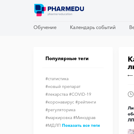
Обучение
Обучение
Календарь событий
Календарь событий
В
В
К
Популярные теги
л
#статистика
#новый препарат
#лекарства
#COVID-19
#коронавирус
#рейтинги
Ли
#регуляторика
об
#маркировка
#Минздрав
ЛП
#МДЛП
Показать все теги