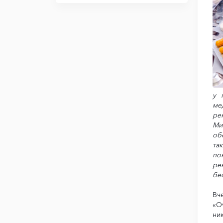
у 
ме
ре
Ми
об
та
по
ре
бе
Вч
«О
ни