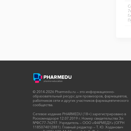
С
7
Г
П
© 2014-2026 Pharmedu.ru — это информационно-
образовательный ресурс для провизоров, фармацевтов,
работников сети и других участников фармацевтического
сообщества.
Сетевое издание PHARMEDU (18+) зарегистрировано в
Роскомнадзоре 12.07.2019 г. Номер свидетельства Эл
№ФС77-76297. Учредитель — ООО «ФАРМЕДУ» (ОГРН
1185074012881). Главный редактор — Т. Ю. Ходанович