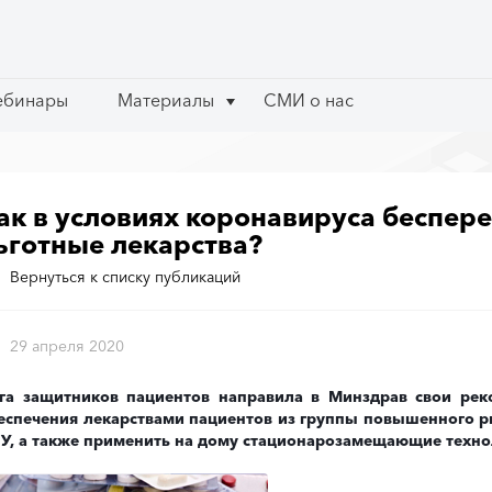
ебинары
ебинары
Материалы
Материалы
СМИ о нас
СМИ о нас
ак в условиях коронавируса беспер
ьготные лекарства?
Вернуться к списку публикаций
29 апреля 2020
га защитников пациентов направила в Минздрав свои рек
еспечения лекарствами пациентов из группы повышенного ри
У, а также применить на дому стационарозамещающие технол