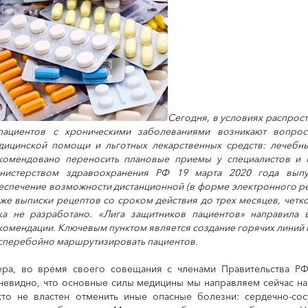
Сегодня, в условиях распрос
пациентов с хроническими заболеваниями возникают вопро
дицинской помощи и льготных лекарственных средств: лечеб
комендовано переносить плановые приемы у специалистов и н
нистерством здравоохранения РФ 19 марта 2020 года вып
еспечение возможности дистанционной (в форме электронного ре
кже выписки рецептов со сроком действия до трех месяцев, четк
ка не разработано. «Лига защитников пациентов» направила
комендации. Ключевым пунктом является создание горячих линий в
сперебойно маршрутизировать пациентов.
ера, во время своего совещания с членами Правительства Р
чевидно, что основные силы медицины мы направляем сейчас на
кто не властен отменить иные опасные болезни: сердечно-сос