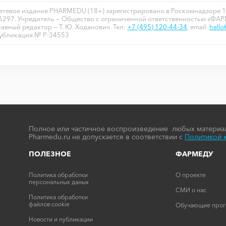
етевое издание PHARMEDU (18+) зарегистрировано в Роскомнадзоре 1
6297. Учредитель — Общество с ограниченной ответственностью «ФА
лавный редактор — Т. Ю. Ходанович. Тел:
+7 (495) 120-44-34
, email:
hell
убликация № P-34553
Полное или частичное воспроизведение любых материал
Pharmedu.ru не допускается в соответствии с
Политикой 
ПОЛЕЗНОЕ
ФАРМЕДУ
Политика обработки
О проекте
персональных даных
СМИ о нас
Политика обработки
файлов cookie
Обучающие про
Новости и публикации