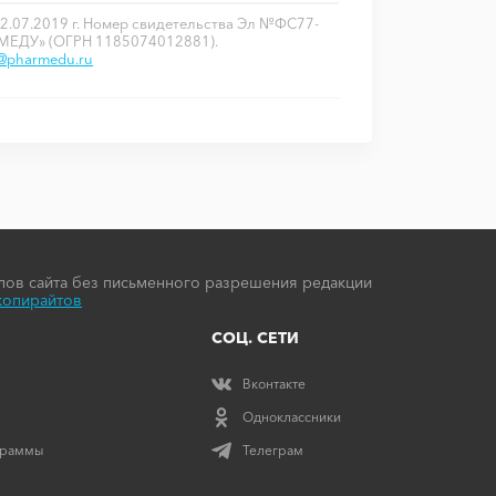
2.07.2019 г. Номер свидетельства Эл №ФС77-
РМЕДУ» (ОГРН 1185074012881).
o@pharmedu.ru
ов сайта без письменного разрешения редакции
копирайтов
СОЦ. СЕТИ
Вконтакте
Одноклассники
граммы
Телеграм