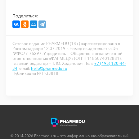
Поделиться:
Сетевое издание PHARMEDU (18+) зарегистрировано в
Роскомнадзоре 12.07.2019 г. Номер свидетельства Эл
№ФС77-76297. Учредитель — Общество с ограниченной
ответственностью «ФАРМЕДУ» (ОГРН 1185074012881).
Главный редактор — Т. Ю. Ходанович. Тел:
+7 (495) 120-44-
34
, email:
hello@pharmedu.ru
Публикация № P-33818
© 2014-2026 Pharmedu.ru — это информационно-образовательный