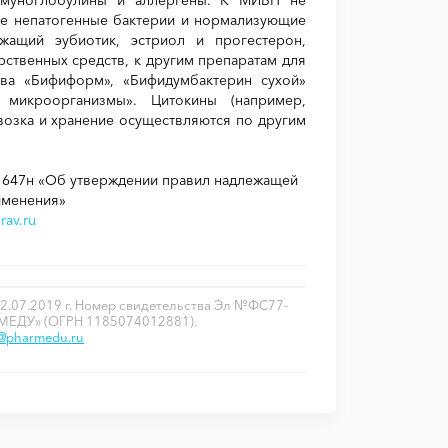
щие непатогенные бактерии и нормализующие
жащий эубиотик, эстриол и прогестерон,
рственных средств, к другим препаратам для
тва «Бифиформ», «Бифидумбактерин сухой»
 микроорганизмы». Цитокины (например,
возка и хранение осуществляются по другим
N 647н «Об утверждении правил надлежащей
именения»
rav.ru
2.07.2019 г. Номер свидетельства Эл №ФС77-
РМЕДУ» (ОГРН 1185074012881).
o@pharmedu.ru