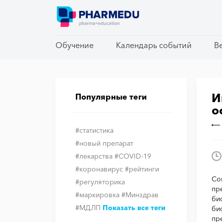
Обучение
Обучение
Календарь событий
Календарь событий
В
В
И
Популярные теги
о
#статистика
#новый препарат
#лекарства
#COVID-19
#коронавирус
#рейтинги
Со
#регуляторика
пр
#маркировка
#Минздрав
би
#МДЛП
Показать все теги
би
пр