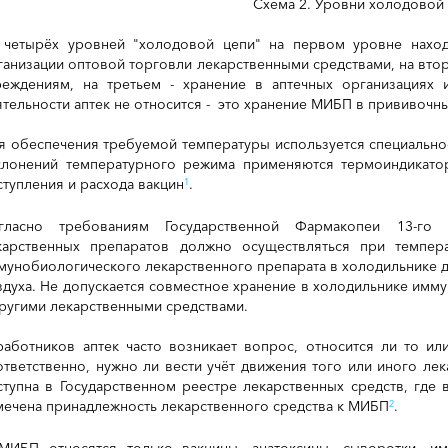
Схема 2. Уровни холодовой
 четырёх уровней "холодовой цепи" на первом уровне нахо
ганизации оптовой торговли лекарственными средствами, на вто
реждениям, на третьем - хранение в аптечных организациях
ятельности аптек не относится - это хранение МИБП в прививочных
я обеспечения требуемой температуры используется специально
клонений температурного режима применяются термоиндикатор
ступления и расхода вакцин
.
1
гласно требованиям Государственной Фармакопеи 13-го и
карственных препаратов должно осуществляться при темпе
мунобиологического лекарственного препарата в холодильнике 
здуха. Не допускается совместное хранение в холодильнике имм
другими лекарственными средствами.
работников аптек часто возникает вопрос, относится ли то ил
ответственно, нужно ли вести учёт движения того или иного ле
ступна в Государственном реестре лекарственных средств, где 
мечена принадлежность лекарственного средства к МИБП
.
2
МИБП относятся только вакцины, анатоксины, сыворотки, 