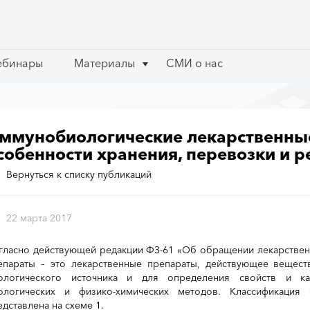
ебинары
ебинары
Материалы
Материалы
СМИ о нас
СМИ о нас
ммунобиологические лекарственные
собенности хранения, перевозки и 
Вернуться к списку публикаций
22 марта 2017
гласно действующей редакции ФЗ-61 «Об обращении лекарственн
епараты – это лекарственные препараты, действующее вещес
ологического источника и для определения свойств и ка
ологических и физико-химических методов. Классификация 
едставлена на схеме 1.