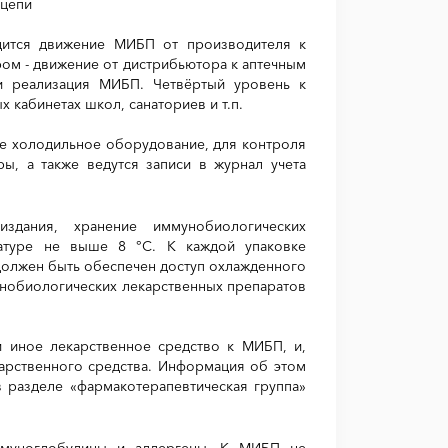
 цепи
дится движение МИБП от производителя к
ром - движение от дистрибьютора к аптечным
 и реализация МИБП. Четвёртый уровень к
 кабинетах школ, санаториев и т.п.
е холодильное оборудование, для контроля
ы, а также ведутся записи в журнал учета
здания, хранение иммунобиологических
ратуре не выше 8 °С. К каждой упаковке
должен быть обеспечен доступ охлажденного
унобиологических лекарственных препаратов
и иное лекарственное средство к МИБП, и,
карственного средства. Информация об этом
в разделе «фармакотерапевтическая группа»
иммуноглобулины и аллергены. К МИБП не