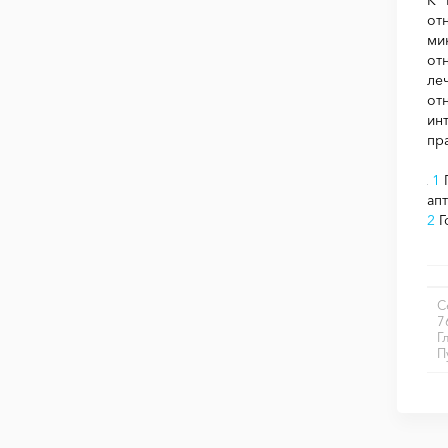
от
ми
от
ле
от
ин
пр
1
П
ап
2
Г
С
7
Г
П