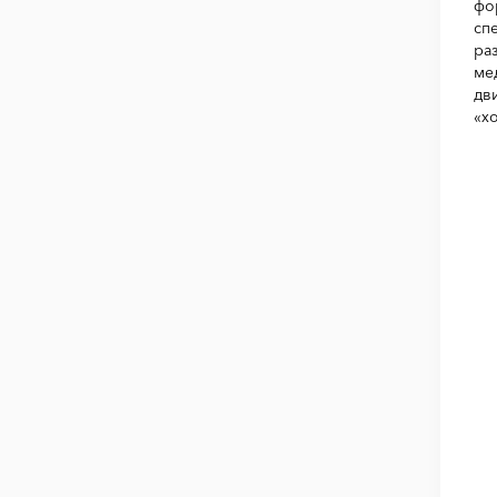
фо
сп
ра
ме
дв
«х