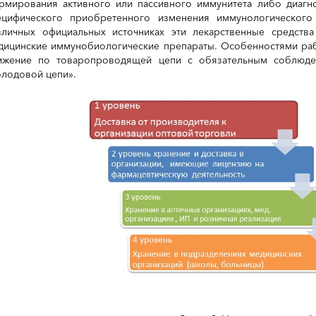
рмирования активного или пассивного иммунитета либо диагно
ецифического приобретенного изменения иммунологического
зличных официальных источниках эти лекарственные средств
дицинские иммунобиологические препараты. Особенностями раб
ижение по товаропроводящей цепи с обязательным соблюде
олодовой цепи».