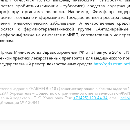
носятся пробиотики (синоним – эубиотики), средства, содержа
крофлору организма человека. Например, Фемафлор, содер
носится, согласно информации из Государственного реестра лека
чения гинекологических заболеваний. А лекарственные средс
носятся к фармакотерапевтической группе «Антидиарейные
терфероны) также не относятся к МИБП, соответственно их пере
авилам.
риказ Министерства Здравоохранения РФ от 31 августа 2016 г. 
течной практики лекарственных препаратов для медицинского пр
осударственный реестр лекарственных средств
http://grls.rosminzd
етевое издание PHARMEDU (18+) зарегистрировано в Роскомнадзоре 1
6297. Учредитель — Общество с ограниченной ответственностью «ФА
лавный редактор — Т. Ю. Ходанович. Тел:
+7 (495) 120-44-34
, email:
hell
убликация № P-30841