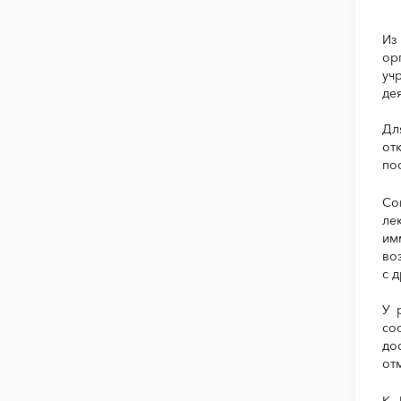
Из
ор
уч
де
Дл
от
по
Со
ле
им
во
с 
У 
со
до
от
К 