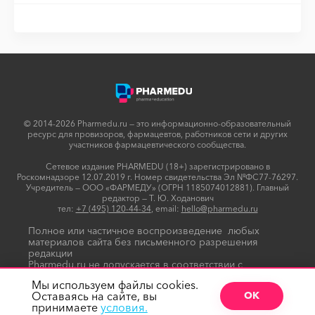
© 2014-2026 Pharmedu.ru — это информационно-образовательный
ресурс для провизоров, фармацевтов, работников сети и других
участников фармацевтического сообщества.
Сетевое издание PHARMEDU (18+) зарегистрировано в
Роскомнадзоре 12.07.2019 г. Номер свидетельства Эл №ФС77-76297.
Учредитель — ООО «ФАРМЕДУ» (ОГРН 1185074012881). Главный
редактор — Т. Ю. Ходанович
тел:
+7 (495) 120-44-34
, email:
hello@pharmedu.ru
Полное или частичное воспроизведение любых
материалов сайта без письменного разрешения
редакции
Pharmedu.ru не допускается в соответствии с
Политикой копирайтов
Мы используем файлы cookies.
Оставаясь на сайте, вы
ОК
принимаете
условия.