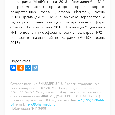
педиатрами (MediQ весна 2018); Граммидин® – №1
в рекомендациях провизоров среди твердых
лекарственных форм (Comcon PharmaQ, осень
2018); Граммидин® – №2 в выписке терапевтов и
педиатров среди твердых лекарственных форм
(Comcon Prindex, осень 2018); Граммидин® детский -
№1 по восприятию эффективности у педиатров; №2 –
по частоте назначений педиатрами (MediQ, осень
2018).
Поделиться:
Сетевое издание PHARMEDU (18+) зарегистрировано в
Роскомнадзоре 12.07.2019 г. Номер свидетельства Эл
№ФС77-76297. Учредитель — Общество с ограниченной
ответственностью «ФАРМЕДУ» (ОГРН 1185074012881).
Главный редактор — Т. Ю. Ходанович. Тел:
+7 (495) 120-44-
34
, email:
hello@pharmedu.ru
Публикация № P-34081