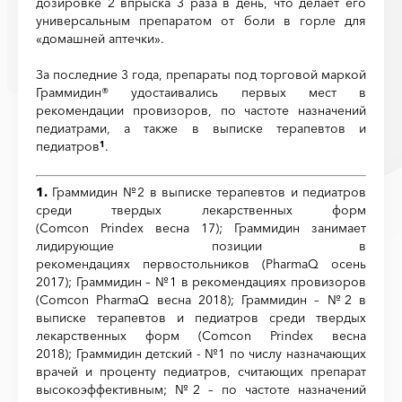
дозировке 2 впрыска 3 раза в день, что делает его
универсальным препаратом от боли в горле для
«домашней аптечки».
За последние 3 года, препараты под торговой маркой
Граммидин® удостаивались первых мест в
рекомендации провизоров, по частоте назначений
педиатрами, а также в выписке терапевтов и
педиатров
.
1
1.
Граммидин №2 в выписке терапевтов и педиатров
среди твердых лекарственных форм
(Comcon Prindex весна 17); Граммидин занимает
лидирующие позиции в
рекомендациях первостольников (PharmaQ осень
2017); Граммидин – №1 в рекомендациях провизоров
(Comcon PharmaQ весна 2018); Граммидин – №2 в
выписке терапевтов и педиатров среди твердых
лекарственных форм (Comcon Prindex весна
2018); Граммидин детский - №1 по числу назначающих
врачей и проценту педиатров, считающих препарат
высокоэффективным; №2 – по частоте назначений