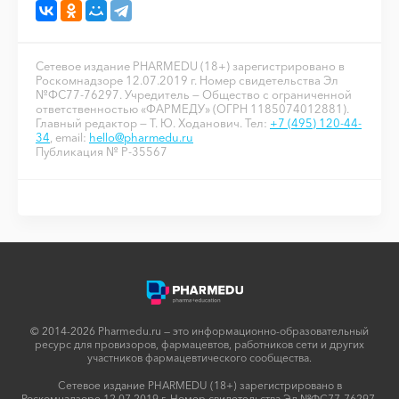
Сетевое издание PHARMEDU (18+) зарегистрировано в
Роскомнадзоре 12.07.2019 г. Номер свидетельства Эл
№ФС77-76297. Учредитель — Общество с ограниченной
ответственностью «ФАРМЕДУ» (ОГРН 1185074012881).
Главный редактор — Т. Ю. Ходанович. Тел:
+7 (495) 120-44-
34
, email:
hello@pharmedu.ru
Публикация № P-35567
© 2014-2026 Pharmedu.ru — это информационно-образовательный
ресурс для провизоров, фармацевтов, работников сети и других
участников фармацевтического сообщества.
Сетевое издание PHARMEDU (18+) зарегистрировано в
Роскомнадзоре 12.07.2019 г. Номер свидетельства Эл №ФС77-76297.