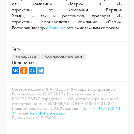
от компании «Мерк» и «L-
тироксин» от компании «Берлин-
Хеми», — так и российский препарат «L-
тироксин» производства компании «Озон».
Росздравнадзор
объяснил
это ажиотажным спросом.
Теги
лекарства
Согласование цен
Поделиться:
Сетевое издание PHARMEDU (18+) зарегистрировано в
Роскомнадзоре 12.07.2019 г. Номер свидетельства Эл
№ФС77-76297. Учредитель — Общество с ограниченной
ответственностью «ФАРМЕДУ» (ОГРН 1185074012881).
Главный редактор — Т. Ю. Ходанович. Тел:
+7 (495) 120-44-
34
, email:
hello@pharmedu.ru
Публикация № P-35692