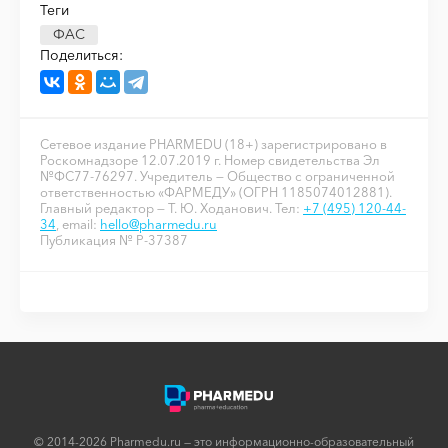
Теги
ФАС
Поделиться:
Сетевое издание PHARMEDU (18+) зарегистрировано в
Роскомнадзоре 12.07.2019 г. Номер свидетельства Эл
№ФС77-76297. Учредитель — Общество с ограниченной
ответственностью «ФАРМЕДУ» (ОГРН 1185074012881).
Главный редактор — Т. Ю. Ходанович. Тел:
+7 (495) 120-44-
34
, email:
hello@pharmedu.ru
Публикация № P-37387
© 2014-2026 Pharmedu.ru — это информационно-образовательный