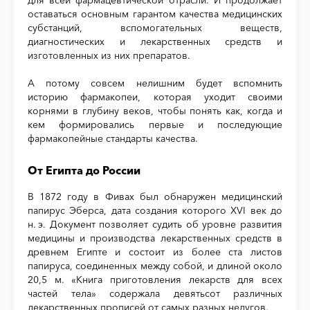
для всей фармацевтической отрасли. И продолжает
оставаться основным гарантом качества медицинских
субстанций, вспомогательных веществ,
диагностических и лекарственных средств и
изготовленных из них препаратов.
А потому совсем нелишним будет вспомнить
историю фармакопеи, которая уходит своими
корнями в глубину веков, чтобы понять как, когда и
кем формировались первые и последующие
фармакопейные стандарты качества.
От Египта до России
В 1872 году в Фивах был обнаружен медицинский
папирус Эберса, дата создания которого XVI век до
н. э. Документ позволяет судить об уровне развития
медицины и производства лекарственных средств в
древнем Египте и состоит из более ста листов
папируса, соединенных между собой, и длиной около
20,5 м. «Книга приготовления лекарств для всех
частей тела» содержала девятьсот различных
лекарственных прописей от самых разных недугов.