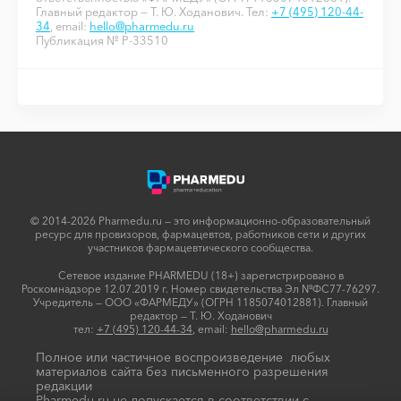
Главный редактор — Т. Ю. Ходанович. Тел:
+7 (495) 120-44-
34
, email:
hello@pharmedu.ru
Публикация № P-33510
© 2014-2026 Pharmedu.ru — это информационно-образовательный
ресурс для провизоров, фармацевтов, работников сети и других
участников фармацевтического сообщества.
Сетевое издание PHARMEDU (18+) зарегистрировано в
Роскомнадзоре 12.07.2019 г. Номер свидетельства Эл №ФС77-76297.
Учредитель — ООО «ФАРМЕДУ» (ОГРН 1185074012881). Главный
редактор — Т. Ю. Ходанович
тел:
+7 (495) 120-44-34
, email:
hello@pharmedu.ru
Полное или частичное воспроизведение любых
материалов сайта без письменного разрешения
редакции
Pharmedu.ru не допускается в соответствии с