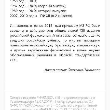
1968 год − ГФ X;
1987 год − ГФ XI (первый выпуск);
1989 год − ГФ XI (второй выпуск);
2007−2010 годы – ГФ XII (в 2-х частях).
И, наконец, в конце 2015 года приказом МЗ РФ были
введены в действие ряд общих статей XIII издания
российской фармакопеи. А она сама, согласно оценке
ведущих российских учёных, по многим позициям
превзошла европейскую, британскую, американскую
и другие зарубежные фармакопеи в плане научно
обоснованных решений в области стандартизации
ЛРС.
Автор статьи: Светлана Шилькова
Сетевое издание PHARMEDU (18+) зарегистрировано в
Роскомнадзоре 12.07.2019 г. Номер свидетельства Эл
№ФС77-76297. Учредитель — Общество с ограниченной
ответственностью «ФАРМЕДУ» (ОГРН 1185074012881).