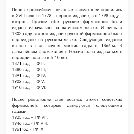
Первые российские печатные фармакопеи появились
в XVIII веке: в 1778 – первое издание, а в 1798 году –
второе. Причем обе русские фармакопеи были
изданы изначально на латинском языке. И лишь в
1802 году второе издание русской фармакопеи было
переиздано на русском языке. Следующее издание
вышло в свет спустя многие годы в 1866-м. В
дальнейшем фармакопея в России стала издаваться с
периодичностью в 5–10 лет:
1871 год — ГФ II;
1880 год — ГФ III;
1891 год — ГФ IV;
1902 год — ГФ V;
1910 год — ГФ VI.
После революции стал вестись отсчет советских
фармакопей, которые датируются следующими
годами:
1925 год − ГФ VII;
1946 год – ГФ VIII;
1961год – ГФ IX;