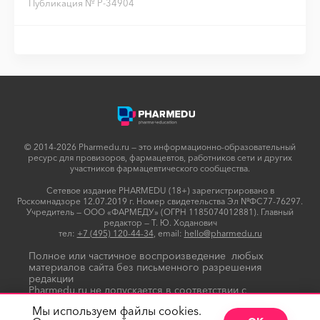
Публикация № P-34904
© 2014-2026 Pharmedu.ru — это информационно-образовательный
ресурс для провизоров, фармацевтов, работников сети и других
участников фармацевтического сообщества.
Сетевое издание PHARMEDU (18+) зарегистрировано в
Роскомнадзоре 12.07.2019 г. Номер свидетельства Эл №ФС77-76297.
Учредитель — ООО «ФАРМЕДУ» (ОГРН 1185074012881). Главный
редактор — Т. Ю. Ходанович
тел:
+7 (495) 120-44-34
, email:
hello@pharmedu.ru
Полное или частичное воспроизведение любых
материалов сайта без письменного разрешения
редакции
Pharmedu.ru не допускается в соответствии с
Политикой копирайтов
Мы используем файлы cookies.