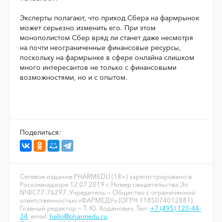
Эксперты полагают, что приход Сбера на фармрынок
может серьезно изменить его. При этом
монополистом Сбер вряд ли станет даже несмотря
на почти неограниченные финансовые ресурсы,
поскольку на фармрынке в сфере онлайна слишком
много интересантов не только с финансовыми
возможностями, но и с опытом.
Поделиться:
Сетевое издание PHARMEDU (18+) зарегистрировано в
Роскомнадзоре 12.07.2019 г. Номер свидетельства Эл
№ФС77-76297. Учредитель — Общество с ограниченной
ответственностью «ФАРМЕДУ» (ОГРН 1185074012881).
Главный редактор — Т. Ю. Ходанович. Тел:
+7 (495) 120-44-
34
, email:
hello@pharmedu.ru