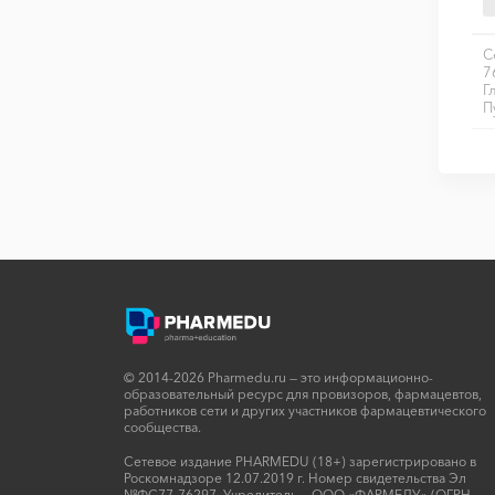
С
7
Г
П
© 2014-2026 Pharmedu.ru — это информационно-
образовательный ресурс для провизоров, фармацевтов,
работников сети и других участников фармацевтического
сообщества.
Сетевое издание PHARMEDU (18+) зарегистрировано в
Роскомнадзоре 12.07.2019 г. Номер свидетельства Эл
№ФС77-76297. Учредитель — ООО «ФАРМЕДУ» (ОГРН