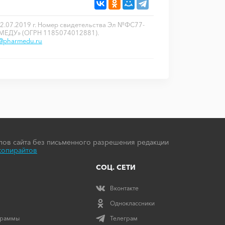
2.07.2019 г. Номер свидетельства Эл №ФС77-
РМЕДУ» (ОГРН 1185074012881).
o@pharmedu.ru
ов сайта без письменного разрешения редакции
копирайтов
СОЦ. СЕТИ
Вконтакте
Одноклассники
граммы
Телеграм