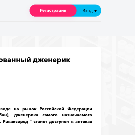
Регистрация
Регистрация
Вход
Вход
рованный дженерик
воде на рынок Российской Федерации
ан), дженерика самого назначаемого
. Риваксоред
станет доступен в аптеках
®