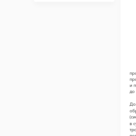
пр
пр
и 
до
До
об
(с
в 
тр
по