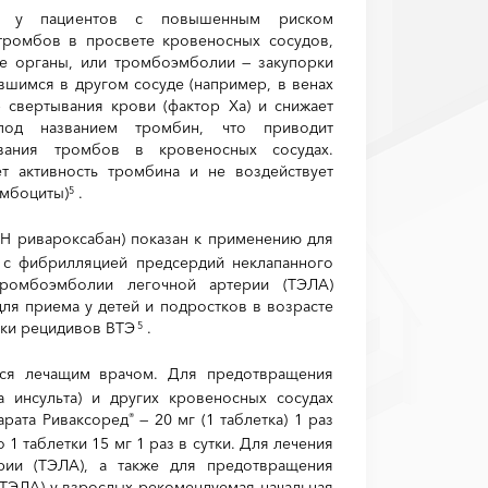
ют у пациентов с повышенным риском
тромбов в просвете кровеносных сосудов,
е органы, или тромбоэмболии — закупорки
вшимся в другом сосуде (например, в венах
р свертывания крови (фактор Xa) и снижает
под названием тромбин, что приводит
ания тромбов в кровеносных сосудах.
т активность тромбина и не воздействует
омбоциты)
.
5
Н ривароксабан) показан к применению для
 с фибрилляцией предсердий неклапанного
ромбоэмболии легочной артерии (ТЭЛА)
ля приема у детей и подростков в возрасте
ики рецидивов ВТЭ
.
5
тся лечащим врачом. Для предотвращения
 инсульта) и других кровеносных сосудах
арата Риваксоред
— 20 мг (1 таблетка) 1 раз
®
 1 таблетки 15 мг 1 раз в сутки. Для лечения
рии (ТЭЛА), а также для предотвращения
ТЭЛА) у взрослых рекомендуемая начальная