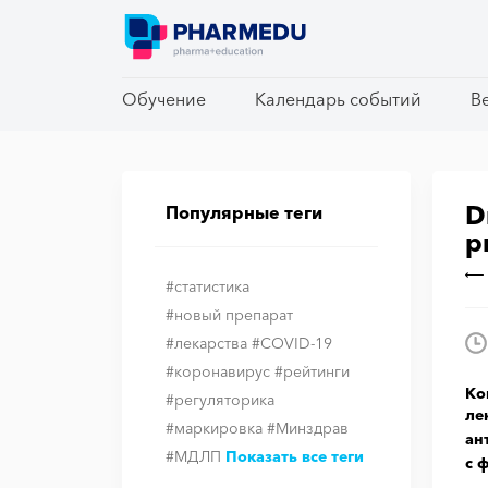
Обучение
Обучение
Календарь событий
Календарь событий
В
В
D
Популярные теги
р
#статистика
#новый препарат
#лекарства
#COVID-19
#коронавирус
#рейтинги
Ко
#регуляторика
ле
#маркировка
#Минздрав
ан
#МДЛП
Показать все теги
с 