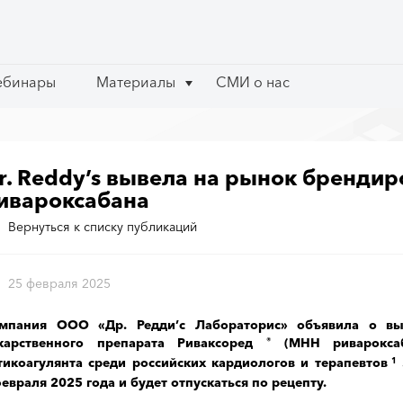
ебинары
ебинары
Материалы
Материалы
СМИ о нас
СМИ о нас
r. Reddy’s вывела на рынок бренди
ивароксабана
Вернуться к списку публикаций
25 февраля 2025
мпания ООО «Др. Редди’с Лабораторис» объявила о вы
карственного препарата Риваксоред
(МНН ривароксаб
®
тикоагулянта среди российских кардиологов и терапевтов
1
февраля 2025 года и будет отпускаться по рецепту.