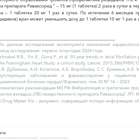
за препарата Риваксоред
— 15 мг (1 таблетка) 2 раза в сутки в 
®
за — 1 таблетка 20 мг 1 раз в сутки. По истечении 6 месяцев 
цидивов) врач может уменьшить дозу до 1 таблетки 10 мг 1 раз в
_____________________________________________________
По данным исследования мониторинга назначений кардиологов
риод исследования- первое полугодие 2024 года
chnabel R.B., Yin X., Gona P., et al. 50 year trends in atrial fibrillation
the Framingham Heart Study: a cohort study. Lancet. 2015;386(9989):
А.В. Дубинина, А.И. Кочетков, А.Е. Воробьева, С.С. Еремина, К.Б
путствующих заболеваний и фармакотерапии у пациентов
ишемической болезни сердца//Фарматека, том 30 № 14 — 2023
Клинические рекомендации МЗ РФ Фибрилляция и трепетание пред
Листок-вкладыш (ЛВ) лекарственного препарата Риваксоред
ЛП- № 
®
S-Drug Master file — документ, содержащий полную информацию 
еги