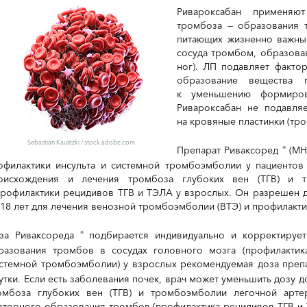
Ривароксабан применя
тромбоза — образования 
питающих жизненно важны
сосуда тромбом, образова
ног). ЛП подавляет факто
образование вещества 
к уменьшению формиров
Ривароксабан не подавляе
на кровяные пластинки (тр
Sebastian Kaulitzki
/
stock.adobe.com
Препарат Риваксоред
(МН
®
офилактики инсульта и системной тромбоэмболии у пациентов
оисхождения и лечения тромбоза глубоких вен (ТГВ) и т
профилактики рецидивов ТГВ и ТЭЛА у взрослых. Он разрешен д
 18 лет для лечения венозной тромбоэмболии (ВТЭ) и профилакт
за Риваксореда
подбирается индивидуально и корректируе
®
разования тромбов в сосудах головного мозга (профилактика
истемной тромбоэмболии) у взрослых рекомендуемая доза преп
сутки. Если есть заболевания почек, врач может уменьшить дозу до
омбоза глубоких вен (ТГВ) и тромбоэмболии легочной арте
вторного образования тромбов (профилактика рецидивов ТГВ и 