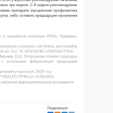
первые три недели. С 4 недели рекомендуемая
приема препарата (продленная профилактика
 сутки, либо оставить предыдущее назначение
 и терапевтов компании IPSOS- Приндекс,
 prevalence, incidence, risk factors, and mortality
154—62. Doi: 10.1016/S0140- 6736(14)61774-8.
. Мирзаев, О.Д. Остроумова. Анализ структуры
 с сочетанием фибрилляции предсердий
сердий у взрослых, 2020 год
(002137)- (РГ-RU) от 10.04.2023;
об активном фармацевтическом ингредиенте
Поделиться: