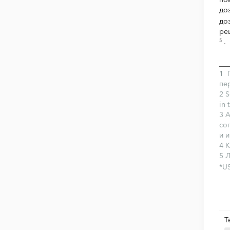
до
до
ре
.
5
___
1 
пе
2 S
in 
3 
со
и 
4 
5 
*U
Т