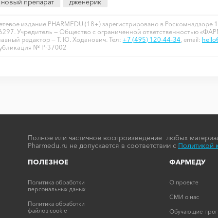
новый препарат
дженерик
етевое издание PHARMEDU (18+) зарегистрировано в Роскомнадзоре 1
6297. Учредитель — Общество с ограниченной ответственностью «ФА
лавный редактор — Т. Ю. Ходанович. Тел:
+7 (495) 120-44-34
, email:
hell
убликация № P-37002
Полное или частичное воспроизведение любых материал
Pharmedu.ru не допускается в соответствии с
Политикой 
ПОЛЕЗНОЕ
ФАРМЕДУ
Политика обработки
О проекте
персональных даных
СМИ о нас
Политика обработки
файлов cookie
Обучающие про