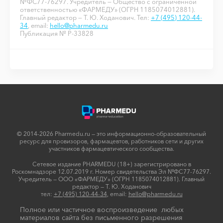
№ФС77-76297. Учредитель — Общество с ограниченной
ответственностью «ФАРМЕДУ» (ОГРН 1185074012881).
Главный редактор — Т. Ю. Ходанович. Тел:
+7 (495) 120-44-
34
, email:
hello@pharmedu.ru
Публикация № P-33828
© 2014-2026 Pharmedu.ru — это информационно-образовательный
ресурс для провизоров, фармацевтов, работников сети и других
участников фармацевтического сообщества.
Сетевое издание PHARMEDU (18+) зарегистрировано в
Роскомнадзоре 12.07.2019 г. Номер свидетельства Эл №ФС77-76297.
Учредитель — ООО «ФАРМЕДУ» (ОГРН 1185074012881). Главный
редактор — Т. Ю. Ходанович
тел:
+7 (495) 120-44-34
, email:
hello@pharmedu.ru
Полное или частичное воспроизведение любых
материалов сайта без письменного разрешения