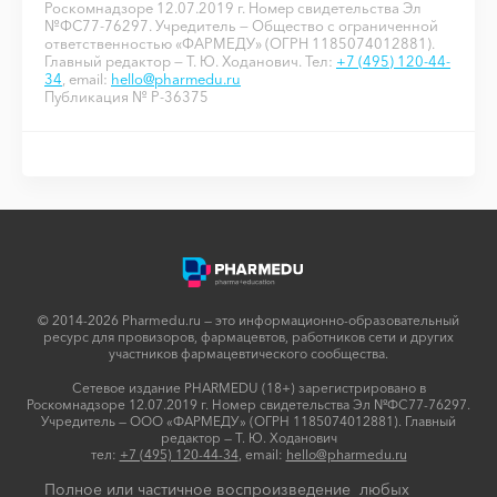
Роскомнадзоре 12.07.2019 г. Номер свидетельства Эл
№ФС77-76297. Учредитель — Общество с ограниченной
ответственностью «ФАРМЕДУ» (ОГРН 1185074012881).
Главный редактор — Т. Ю. Ходанович. Тел:
+7 (495) 120-44-
34
, email:
hello@pharmedu.ru
Публикация № P-36375
© 2014-2026 Pharmedu.ru — это информационно-образовательный
ресурс для провизоров, фармацевтов, работников сети и других
участников фармацевтического сообщества.
Сетевое издание PHARMEDU (18+) зарегистрировано в
Роскомнадзоре 12.07.2019 г. Номер свидетельства Эл №ФС77-76297.
Учредитель — ООО «ФАРМЕДУ» (ОГРН 1185074012881). Главный
редактор — Т. Ю. Ходанович
тел:
+7 (495) 120-44-34
, email:
hello@pharmedu.ru
Полное или частичное воспроизведение любых