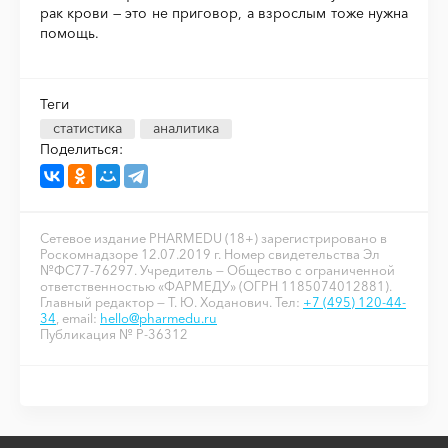
рак крови — это не приговор, а взрослым тоже нужна
помощь.
Теги
статистика
аналитика
Поделиться:
Сетевое издание PHARMEDU (18+) зарегистрировано в
Роскомнадзоре 12.07.2019 г. Номер свидетельства Эл
№ФС77-76297. Учредитель — Общество с ограниченной
ответственностью «ФАРМЕДУ» (ОГРН 1185074012881).
Главный редактор — Т. Ю. Ходанович. Тел:
+7 (495) 120-44-
34
, email:
hello@pharmedu.ru
Публикация № P-36312