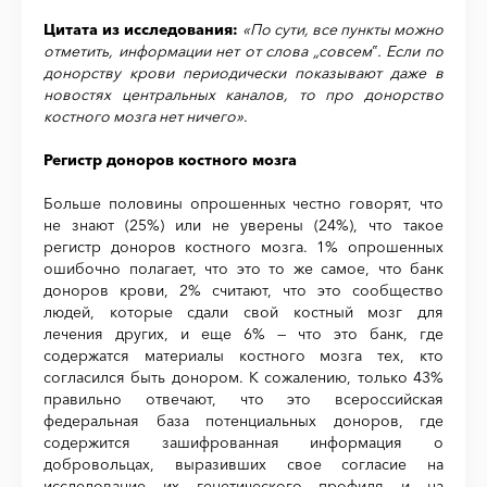
Цитата из исследования:
«По сути, все пункты можно
отметить, информации нет от слова „совсем‟. Если по
донорству крови периодически показывают даже в
новостях центральных каналов, то про донорство
костного мозга нет ничего»
.
Регистр доноров костного мозга
Больше половины опрошенных честно говорят, что
не знают (25%) или не уверены (24%), что такое
регистр доноров костного мозга. 1% опрошенных
ошибочно полагает, что это то же самое, что банк
доноров крови, 2% считают, что это сообщество
людей, которые сдали свой костный мозг для
лечения других, и еще 6% — что это банк, где
содержатся материалы костного мозга тех, кто
согласился быть донором. К сожалению, только 43%
правильно отвечают, что это всероссийская
федеральная база потенциальных доноров, где
содержится зашифрованная информация о
добровольцах, выразивших свое согласие на
исследование их генетического профиля и на