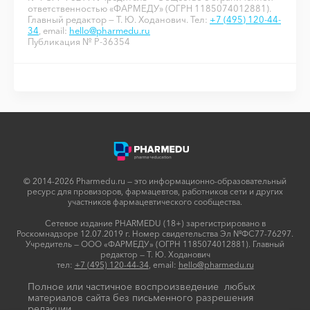
ответственностью «ФАРМЕДУ» (ОГРН 1185074012881).
Главный редактор — Т. Ю. Ходанович. Тел:
+7 (495) 120-44-
34
, email:
hello@pharmedu.ru
Публикация № P-36354
© 2014-2026 Pharmedu.ru — это информационно-образовательный
ресурс для провизоров, фармацевтов, работников сети и других
участников фармацевтического сообщества.
Сетевое издание PHARMEDU (18+) зарегистрировано в
Роскомнадзоре 12.07.2019 г. Номер свидетельства Эл №ФС77-76297.
Учредитель — ООО «ФАРМЕДУ» (ОГРН 1185074012881). Главный
редактор — Т. Ю. Ходанович
тел:
+7 (495) 120-44-34
, email:
hello@pharmedu.ru
Полное или частичное воспроизведение любых
материалов сайта без письменного разрешения
редакции