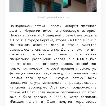
pixarno
/https://stock.adobe.com
По-норвежски аптека – apotek. История аптечного
дела в Норвегии имеет многовековую историю.
Первая аптека в этой северной стране была открыта
в 1595 г. в городе Бергене, вторая – в Осло в 1628 г.
Но сначала аптечное дело в стране викингов
развивалось очень медленно. Дело в том, что для
открытия норвежских аптек требовалось
специальное разрешение короля, а в 1600 г. был
принят закон, по которому владеть аптекой мог
только тот человек, который прошел специальную
фармацевтическую подготовку, соответствующую
нормам того времени. Открыв аптеку, такой
специалист получал монополию на продажу лекарств
на своей территории. Этот закон продержался в
стране 400 лет. Хотя первое отступление от этого
закона было сделано в 1856 г., когда госпиталь
«Риксхоспиталет» в Осло получил королевское