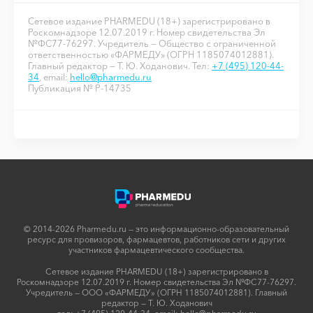
Сетевое издание PHARMEDU (18+) зарегистрировано в
Роскомнадзоре 12.07.2019 г. Номер свидетельства Эл
№ФС77-76297. Учредитель — Общество с ограниченной
ответственностью «ФАРМЕДУ» (ОГРН 1185074012881).
Главный редактор — Т. Ю. Ходанович. Тел:
+7 (495) 120-44-
34
, email:
hello@pharmedu.ru
Публикация № P-14735
© 2014-2026 Pharmedu.ru — это информационно-образовательный
ресурс для провизоров, фармацевтов, работников сети и других
участников фармацевтического сообщества.
Сетевое издание PHARMEDU (18+) зарегистрировано в
Роскомнадзоре 12.07.2019 г. Номер свидетельства Эл №ФС77-76297.
Учредитель — ООО «ФАРМЕДУ» (ОГРН 1185074012881). Главный
редактор — Т. Ю. Ходанович