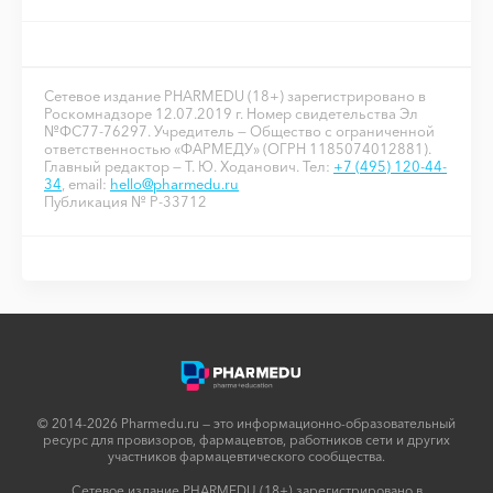
Сетевое издание PHARMEDU (18+) зарегистрировано в
Роскомнадзоре 12.07.2019 г. Номер свидетельства Эл
№ФС77-76297. Учредитель — Общество с ограниченной
ответственностью «ФАРМЕДУ» (ОГРН 1185074012881).
Главный редактор — Т. Ю. Ходанович. Тел:
+7 (495) 120-44-
34
, email:
hello@pharmedu.ru
Публикация № P-33712
© 2014-2026 Pharmedu.ru — это информационно-образовательный
ресурс для провизоров, фармацевтов, работников сети и других
участников фармацевтического сообщества.
Сетевое издание PHARMEDU (18+) зарегистрировано в