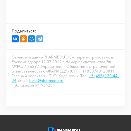
Поделиться:
Сетевое издание PHARMEDU (18+) зарегистрировано в
Роскомнадзоре 12.07.2019 г. Номер свидетельства Эл
№ФС77-76297. Учредитель — Общество с ограниченной
ответственностью «ФАРМЕДУ» (ОГРН 1185074012881).
Главный редактор — Т. Ю. Ходанович. Тел:
+7 (495) 120-44-
34
, email:
hello@pharmedu.ru
Публикация № P-34261