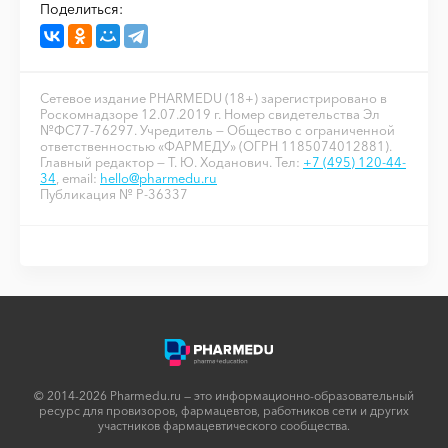
Поделиться:
Сетевое издание PHARMEDU (18+) зарегистрировано в
Роскомнадзоре 12.07.2019 г. Номер свидетельства Эл
№ФС77-76297. Учредитель — Общество с ограниченной
ответственностью «ФАРМЕДУ» (ОГРН 1185074012881).
Главный редактор — Т. Ю. Ходанович. Тел:
+7 (495) 120-44-
34
, email:
hello@pharmedu.ru
Публикация № P-36337
© 2014-2026 Pharmedu.ru — это информационно-образовательный
ресурс для провизоров, фармацевтов, работников сети и других
участников фармацевтического сообщества.