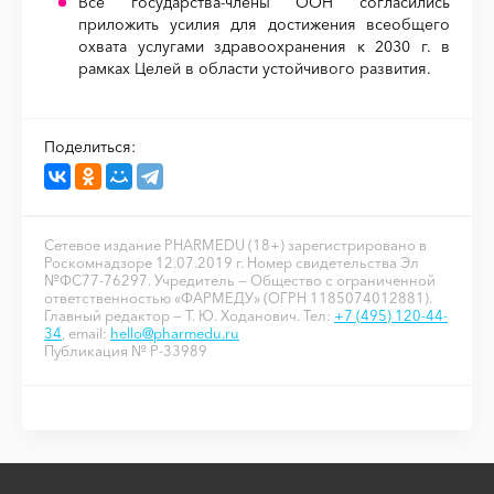
Все государства-члены ООН согласились
приложить усилия для достижения всеобщего
охвата услугами здравоохранения к 2030 г. в
рамках Целей в области устойчивого развития.
Поделиться:
Сетевое издание PHARMEDU (18+) зарегистрировано в
Роскомнадзоре 12.07.2019 г. Номер свидетельства Эл
№ФС77-76297. Учредитель — Общество с ограниченной
ответственностью «ФАРМЕДУ» (ОГРН 1185074012881).
Главный редактор — Т. Ю. Ходанович. Тел:
+7 (495) 120-44-
34
, email:
hello@pharmedu.ru
Публикация № P-33989