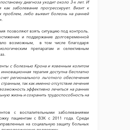
остановку диагноза уходит около 3-х лет. И
 как заболевание прогрессирует. Визит к
ых проблем, либо выявит болезнь на ранней
».
ия позволяют взять ситуацию под контроль.
остижение и поддержание долговременной
стало возможным, в том числе благодаря
иологическим препаратам и селективным
аз.
иенты с болезнью Крона и язвенным колитом
инновационная терапия доступна бесплатно
 счет регионального льготного обеспечения
странным, так как именно отсутствие лечения
 возможность эффективно лечиться на ранних
ьную жизнь и сохранить трудоспособность на
ентов с воспалительными заболеваниями
ржку пациентам с ВЗК с 2011 года. Среди
аправленных на социальную защиту больных
 и психологическую поддержку.