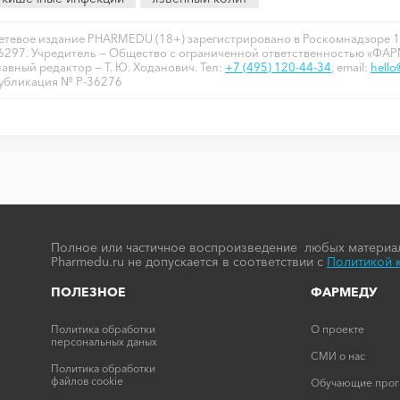
етевое издание PHARMEDU (18+) зарегистрировано в Роскомнадзоре 1
6297. Учредитель — Общество с ограниченной ответственностью «ФА
лавный редактор — Т. Ю. Ходанович. Тел:
+7 (495) 120-44-34
, email:
hell
убликация № P-36276
Полное или частичное воспроизведение любых материал
Pharmedu.ru не допускается в соответствии с
Политикой 
ПОЛЕЗНОЕ
ФАРМЕДУ
Политика обработки
О проекте
персональных даных
СМИ о нас
Политика обработки
файлов cookie
Обучающие про