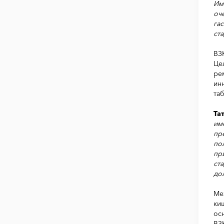
Им
оч
га
ст
ВЗ
Це
ре
ин
та
Та
им
пр
по
пр
ст
до
Ме
ки
ос
ВЗ