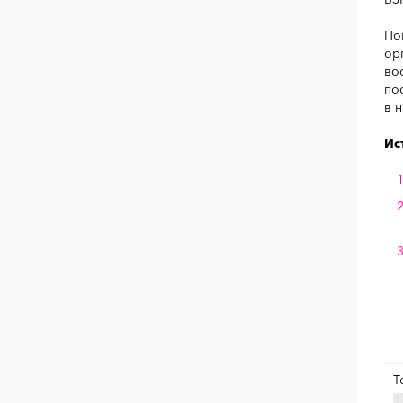
По
ор
во
по
в 
Ис
Т