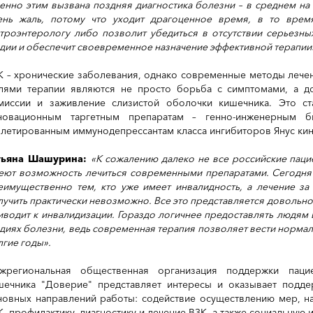
енно этим вызвана поздняя диагностика болезни – в среднем на п
ень жаль, потому что уходит драгоценное время, в то время
строэнтерологу либо позволит убедиться в отсутствии серьезн
адии и обеспечит своевременное назначение эффективной терапии
К – хронические заболевания, однако современные методы лечен
лями терапии являются не просто борьба с симптомами, а д
миссии и заживление слизистой оболочки кишечника. Это 
новационным таргетным препаратам – генно-инженерным б
блетированным иммунодепрессантам класса ингибиторов Янус кин
тьяна Шашурина:
«К сожалению далеко не все российские пац
еют возможность лечиться современными препаратами. Сегодня 
еимущественно тем, кто уже имеет инвалидность, а лечение за
лучить практически невозможно. Все это представляется довольно 
иводит к инвалидизации. Гораздо логичнее предоставлять людям
адиях болезни, ведь современная терапия позволяет вести нормал
лгие годы».
жрегиональная общественная организация поддержки паци
шечника "Доверие" представляет интересы и оказывает подде
новных направлений работы: содействие осуществлению мер, н
К, профилактику, диагностику и лечение ВЗК, а также социальную