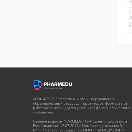
С
7
Г
П
© 2014-2026 Pharmedu.ru — это информационно-
образовательный ресурс для провизоров, фармацевтов,
работников сети и других участников фармацевтического
сообщества.
Сетевое издание PHARMEDU (18+) зарегистрировано в
Роскомнадзоре 12.07.2019 г. Номер свидетельства Эл
№ФС77-76297. Учредитель — ООО «ФАРМЕДУ» (ОГРН