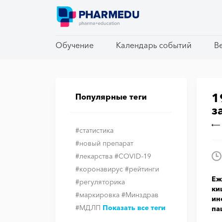
Обучение
Обучение
Календарь событий
Календарь событий
В
В
1
Популярные теги
з
#статистика
#новый препарат
#лекарства
#COVID-19
#коронавирус
#рейтинги
Еж
#регуляторика
ки
#маркировка
#Минздрав
ин
#МДЛП
Показать все теги
па