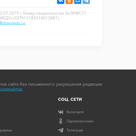
2.07.2019 г. Номер свидетельства Эл №ФС77-
РМЕДУ» (ОГРН 1185074012881).
o@pharmedu.ru
ов сайта без письменного разрешения редакции
копирайтов
СОЦ. СЕТИ
Вконтакте
Одноклассники
граммы
Телеграм