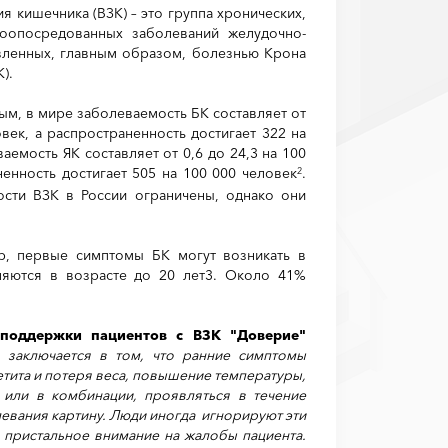
 кишечника (ВЗК) – это группа хронических,
оопосредованных заболеваний желудочно-
авленных, главным образом, болезнью Крона
).
м, в мире заболеваемость БК составляет от
овек, а распространенность достигает 322 на
ваемость ЯК составляет от 0,6 до 24,3 на 100
ненность достигает 505 на 100 000 человек
.
2
сти ВЗК в России ограничены, однако они
, первые симптомы БК могут возникать в
ляются в возрасте до 20 лет3. Около 41%
 поддержки пациентов с ВЗК "Доверие"
 заключается в том, что ранние симптомы
петита и потеря веса, повышение температуры,
 или в комбинации, проявляться в течение
олевания картину. Люди иногда игнорируют эти
 пристальное внимание на жалобы пациента.