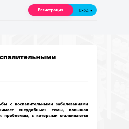
Регистрация
Регистрация
Вход
Вход
воспалительными
ьбы с воспалительными заболеваниями
нимает «неудобные» темы, повышая
к проблемам, с которыми сталкиваются