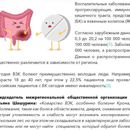
Воспалительные заболевания
прогрессирующих, иммунн
кишечного тракта, предст
(БК) и язвенным колитом (ЯК
Согласно зарубежным данны
0,3 до 20,2 на 100 000 чел
100 000 человек
[1]
. Заболе
000 человек, а распростра
Данные о распространенно
щественно различаются в зависимости от региона.
годня ВЗК болеют преимущественно молодые люди. Например
зрасте 18 до 40 лет, при этом у 22,5% пациентов они прояв
ссийских пациентов с БК сегодня имеют инвалидность
[3]
.
едседатель межрегиональной общественной организации
тьяна Шашурина:
«Коварство ВЗК, особенно болезни Крона,
болевания, такие как боли в области живота, диарея, снижение ап
страя утомляемость и слабость могут возникать изолированно
скольких лет, но при этом не складываться в характерную для заб
мптомы или не могут найти специалиста, который обратит более