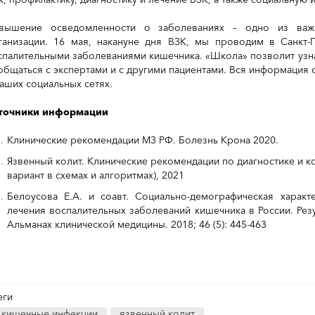
вышение осведомленности о заболеваниях – одно из важн
ганизации. 16 мая, накануне дня ВЗК, мы проводим в Санкт-
спалительными заболеваниями кишечника. «Школа» позволит узн
общаться с экспертами и с другими пациентами. Вся информация 
наших социальных сетях.
точники информации
Клинические рекомендации МЗ РФ. Болезнь Крона 2020.
Язвенный колит. Клинические рекомендации по диагностике и 
вариант в схемах и алгоритмах), 2021
Белоусова Е.А. и соавт. Социально-демографическая характ
лечения воспалительных заболеваний кишечника в России. Рез
Альманах клинической медицины. 2018; 46 (5): 445-463
еги
кишечные инфекции
язвенный колит