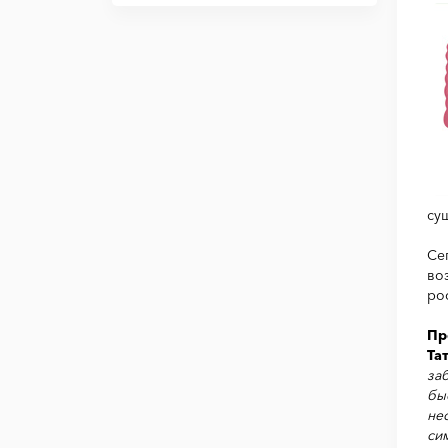
су
Се
во
ро
Пр
Та
за
бы
не
си