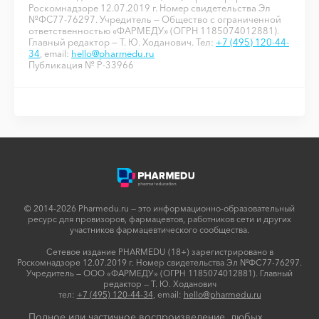
Роскомнадзоре 12.07.2019 г. Номер свидетельства Эл
№ФС77-76297. Учредитель — Общество с ограниченной
ответственностью «ФАРМЕДУ» (ОГРН 1185074012881).
Главный редактор — Т. Ю. Ходанович. Тел:
+7 (495) 120-44-
34
, email:
hello@pharmedu.ru
Публикация № P-33966
© 2014-2026 Pharmedu.ru — это информационно-образовательный
ресурс для провизоров, фармацевтов, работников сети и других
участников фармацевтического сообщества.
Сетевое издание PHARMEDU (18+) зарегистрировано в
Роскомнадзоре 12.07.2019 г. Номер свидетельства Эл №ФС77-76297.
Учредитель — ООО «ФАРМЕДУ» (ОГРН 1185074012881). Главный
редактор — Т. Ю. Ходанович
тел:
+7 (495) 120-44-34
, email:
hello@pharmedu.ru
Полное или частичное воспроизведение любых