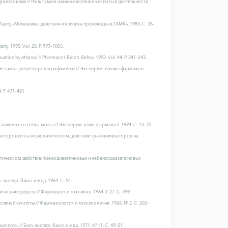
производных // Роль гамма-аминомасляной кислоты в деятельности
Тарту «Механизмы действия и клиника производных ГАМК», 1984, С. 36–
try. 1990. Vol. 28. P. 997–1003.
uation by ethanol // Pharmacol. Bioch. Behav. 1992. Vol. 44. P. 241–243.
 гамка-рецепторов и дофамина) // Эксперим. и клин. фармакол.
. P. 471–481.
ативеского отека мозга // Эксперим. клин. фармакол. 1994. С. 13–70.
ерегородки в анксиолитическом действии транквилизаторов на
литическом действии бензодиазепиновых и небензодиазепиновых
спер. биол. и мед. 1964. С. 54.
ких средств // Фармакол. и токсикол. 1964. Т. 27. С. 399.
ляной кислоты // Фармакология и токсикология. 1968. № 2. С. 202–
оты // Бюл. экспер. биол. и мед. 1971. № 11. С. 49–51.