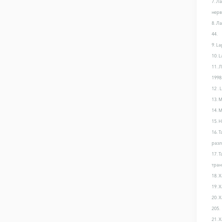
7. Л
нерв
8. Л
44.
9. La
10. L
11. 
1998.
12 . 
13. 
14. 
15. 
16. 
разл
17. 
тран
18. 
19. 
20. 
205.
21. 