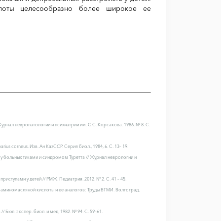
слоты целесообразно более широкое ее
урнал невропатологии и психиатрии им. С.С. Корсакова. 1986. № 8. С.
s corneus. Изв. Ан КазССР. Серия биол., 1984, 6. С. 13– 19.
и у больных тиками и синдромом Туретта // Журнал неврологии и
ступами у детей // РМЖ. Педиатрия. 2012. № 2. С. 41 – 45.
а-аминомасляной кислоты и ее аналогов: Труды ВГМИ. Волгоград,
 Бюл. экспер. биол. и мед. 1982. № 94. С. 59–61.