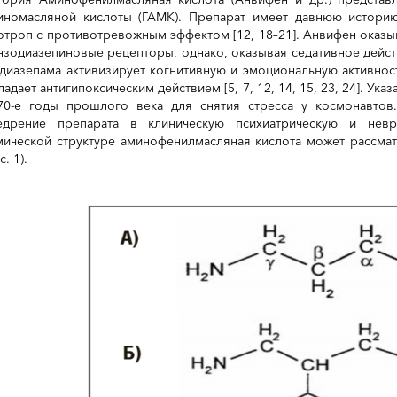
иномасляной кислоты (ГАМК). Препарат имеет давнюю истори
отроп с противотревожным эффектом [12, 18–21]. Анвифен оказы
нзодиазепиновые рецепторы, однако, оказывая седативное дейст
 диазепама активизирует когнитивную и эмоциональную активнос
ладает антигипоксическим действием [5, 7, 12, 14, 15, 23, 24]. У
70-е годы прошлого века для снятия стресса у космонавтов
едрение препарата в клиническую психиатрическую и невр
мической структуре аминофенилмасляная кислота может рассма
с. 1).