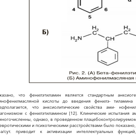
казано, что фенилэтиламин является стандартным анксиог
инофенилмасляной кислоты до введения фенилэ- тиламина 
едполагается, что анксиолитические свойства ами- нофен
тагонизмом с фенилэтиламином [12]. Клинические испытания 
многочисленны, однако, в проведенном плацебоконтролируемом
невротическими и психотическими расстройствами было показано, ч
за/сут. приводит к активизации интеллектуальных функци