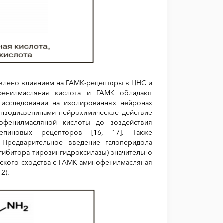
влено влиянием на ГАМК-рецепторы в ЦНС и
офенилмасляная кислота и ГАМК обладают
 исследовании на изолированных нейронах
бензодиазепинами нейрохимическое действие
нофенилмасляной кислоты до воздействия
зепиновых рецепторов [16, 17]. Также
Предварительное введение галоперидола
нгибитора тирозингидроксилазы) значительно
еского сходства с ГАМК аминофенилмасляная
2).