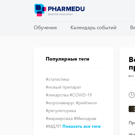
Обучение
Обучение
Календарь событий
Календарь событий
В
В
В
Популярные теги
п
#статистика
#новый препарат
#лекарства
#COVID-19
#коронавирус
#рейтинги
#регуляторика
#маркировка
#Минздрав
Пр
#МДЛП
Показать все теги
Ис