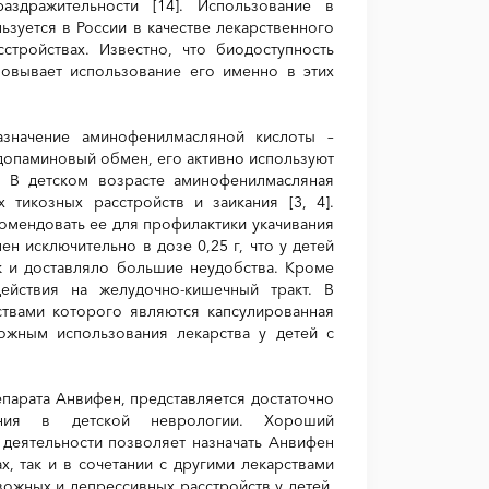
аздражительности [14]. Использование в
зуется в России в качестве лекарственного
стройствах. Известно, что биодоступность
новывает использование его именно в этих
азначение аминофенилмасляной кислоты –
 допаминовый обмен, его активно используют
]. В детском возрасте аминофенилмасляная
 тикозных расстройств и заикания [3, 4].
омендовать ее для профилактики укачивания
н исключительно в дозе 0,25 г, что у детей
к и доставляло большие неудобства. Кроме
ействия на желудочно-кишечный тракт. В
твами которого являются капсулированная
ожным использования лекарства у детей с
парата Анвифен, представляется достаточно
ания в детской неврологии. Хороший
й деятельности позволяет назначать Анвифен
, так и в сочетании с другими лекарствами
ожных и депрессивных расстройств у детей.