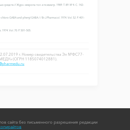
средств // Журн. невропа-тол. и психиатр. 1989. Т. 89. № 4. С. 142–
ogs:-chloro GABA and-phenyl GABA / / Br.J.Pharmacol. 1974. Vol. 52. P. 401–
s. 1974. Vol. 70. P. 501–505.
2.07.2019 г. Номер свидетельства Эл №ФС77-
РМЕДУ» (ОГРН 1185074012881).
o@pharmedu.ru
ов сайта без письменного разрешения редакции
копирайтов