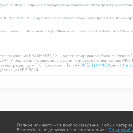
Хаунина Р. А., Лапин И. П. Применение фенибута в психоневрологии и его место среди других психотропных 
Buu N.T., Van Gelder N. M. , Biological actions in vivo аnd in vitro of two - aminobutyric acid ( GA - B A ) anal
a vies J. , Watkins J. C. The action of - phenyl- GABA derivatives on neurons of cat cerebebral cortex // Brain. Re
етевое издание PHARMEDU (18+) зарегистрировано в Роскомнадзоре 1
6297. Учредитель — Общество с ограниченной ответственностью «ФА
лавный редактор — Т. Ю. Ходанович. Тел:
+7 (495) 120-44-34
, email:
hell
убликация № P-5014
Полное или частичное воспроизведение любых материал
Pharmedu.ru не допускается в соответствии с
Политикой 