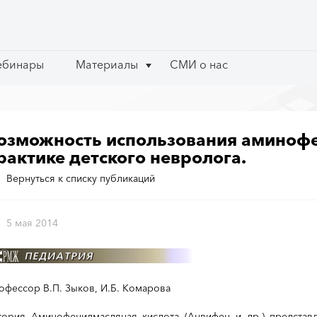
ебинары
ебинары
Материалы
Материалы
СМИ о нас
СМИ о нас
озможность использования аминофе
рактике детского невролога.
Вернуться к списку публикаций
5 мая 2014
офессор В.П. Зыков, И.Б. Комарова
тория Аминофенилмасляная кислота (Анвифен и др.) представ