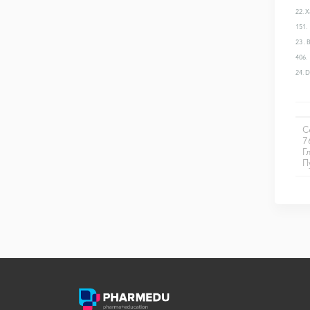
22. 
151.
23 . 
406.
24. D
С
7
Г
П