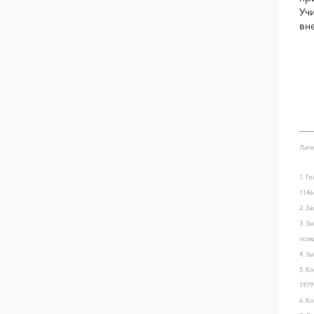
Уч
вн
Лите
1. Г
1146
2. З
3. З
псих
4. З
5. К
1979.
6. К