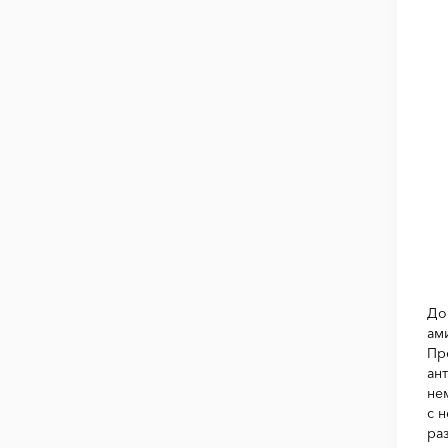
До
ам
Пр
ан
не
с 
ра