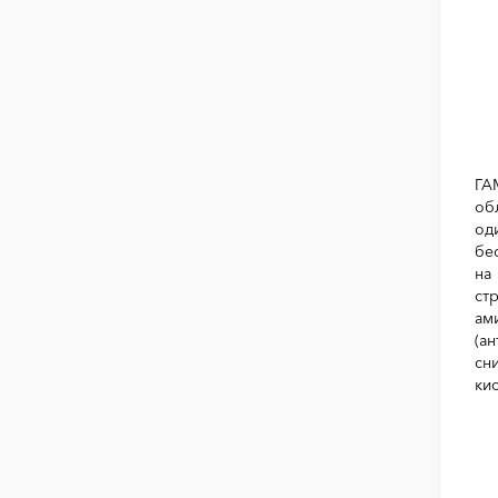
ГА
об
од
бе
на
ст
ам
(а
сн
ки