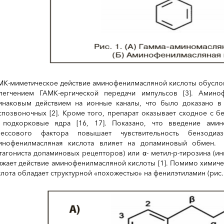
МК-миметическое действие аминофенилмасляной кислоты обусло
легчением ГАМК-ергической передачи импульсов [3]. Амин
инаковым действием на ионные каналы, что было доказано в
спозвоночных [2]. Кроме того, препарат оказывает сходное с 
 подкорковые ядра [16, 17]. Показано, что введение ами
рессового фактора повышает чувствительность бензодиа
инофенилмасляная кислота влияет на допаминовый обмен. 
нтагониста допаминовых рецепторов) или α- метил-p-тирозина (и
ижает действие аминофенилмасляной кислоты [1]. Помимо химич
слота обладает структурной «похожестью» на фенилэтиламин (рис. 