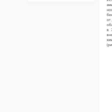
ам
но
бе
от
об
в 
вн
хи
(ри