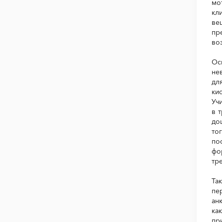
мо
кл
ве
пр
во
Ос
не
дл
ки
Уч
в 
до
то
по
фо
тр
Та
пе
ан
ка
пр