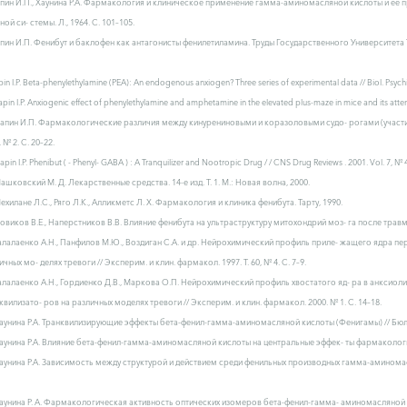
апин И.П., Хаунина Р.А. Фармакология и клиническое применение гамма-аминомасляной кислоты и ее 
ной си- стемы. Л., 1964. С. 101–105.
апин И.П. Фенибут и баклофен как антагонисты фенилетиламина. Труды Государственного Университета 
pin I.P. Beta-phenylethylamine (PEA): An endogenous anxiogen? Three series of experimental data // Biol. Psychia
apin I.P. Anxiogenic effect of phenylethylamine and amphetamine in the elevated plus-maze in mice and its atten
Лапин И.П. Фармакологические различия между кинурениновыми и коразоловыми судо- рогами (участие
 № 2. С. 20–22.
Lapin I.P. Phenibut ( - Phenyl- GАBA ) : A Tranquilizer and Nootropic Drug / / CNS Drug Reviews . 2001. Vol. 7, № 4
Машковский М. Д. Лекарственные средства. 14-е изд. Т. 1. М.: Новая волна, 2000.
Мехилане Л.С., Ряго Л.К., Алликметс Л. Х. Фармакология и клиника фенибута. Тарту, 1990.
Новиков В.Е., Наперстников В.В. Влияние фенибута на ультраструктуру митохондрий моз- га после травм
Талалаенко А.Н., Панфилов М.Ю., Воздиган С.А. и др. Нейрохимический профиль приле- жащего ядра п
ичных мо- делях тревоги // Эксперим. и клин. фармакол. 1997. Т. 60, № 4. С. 7–9.
Талалаенко А.Н., Гордиенко Д.В., Маркова О.П. Нейрохимический профиль хвостатого яд- ра в анксио
квилизато- ров на различных моделях тревоги // Эксперим. и клин. фармакол. 2000. № 1. С. 14–18.
Хаунина Р.А. Транквилизирующие эффекты бета-фенил-гамма-аминомасляной кислоты (Фенигамы) // Бюл. эк
Хаунина Р.А. Влияние бета-фенил-гамма-аминомасляной кислоты на центральные эффек- ты фармакологичес
Хаунина Р.А. Зависимость между структурой и действием среди фенильных производных гамма-аминомас
Хаунина Р. А. Фармакологическая активность оптических изомеров бета-фенил-гамма- аминомасляной кисл