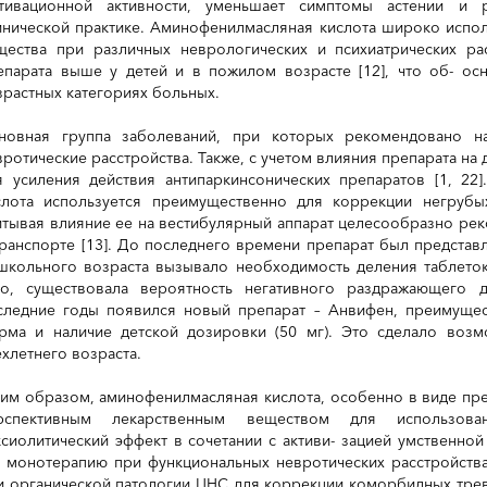
тивационной активности, уменьшает симптомы астении и р
инической практике. Аминофенилмасляная кислота широко исполь
щества при различных неврологических и психиатрических рас
епарата выше у детей и в пожилом возрасте [12], что об- ос
зрастных категориях больных.
новная группа заболеваний, при которых рекомендовано н
вротические расстройства. Также, с учетом влияния препарата на
я усиления действия антипаркинсонических препаратов [1, 22
слота используется преимущественно для коррекции негрубых
итывая влияние ее на вестибулярный аппарат целесообразно рек
транспорте [13]. До последнего времени препарат был представле
школьного возраста вызывало необходимость деления таблето
го, существовала вероятность негативного раздражающего д
следние годы появился новый препарат – Анвифен, преимущес
рма и наличие детской дозировки (50 мг). Это сделало возм
ехлетнего возраста.
ким образом, аминофенилмасляная кислота, особенно в виде пре
рспективным лекарственным веществом для использов
ксиолитический эффект в сочетании с активи- зацией умственно
к монотерапию при функциональных невротических расстройствах
и органической патологии ЦНС для коррекции коморбидных трев