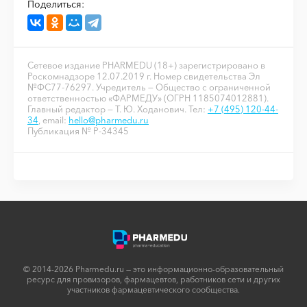
Поделиться:
Сетевое издание PHARMEDU (18+) зарегистрировано в
Роскомнадзоре 12.07.2019 г. Номер свидетельства Эл
№ФС77-76297. Учредитель — Общество с ограниченной
ответственностью «ФАРМЕДУ» (ОГРН 1185074012881).
Главный редактор — Т. Ю. Ходанович. Тел:
+7 (495) 120-44-
34
, email:
hello@pharmedu.ru
Публикация № P-34345
© 2014-2026 Pharmedu.ru — это информационно-образовательный
ресурс для провизоров, фармацевтов, работников сети и других
участников фармацевтического сообщества.