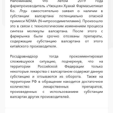
Напоминаем, что летом 2019 года
фармпроизводитель «Чжэцзян Хуахай Фармасьютикал
Ко. Лтд» самостоятельно заявил о наличии в
субстанции валсартана потенциально опасной
примеси NDMA (N-нитрозодиметиламин). Произошло
это в связи с технологическим изменением процесса
синтеза молекулы валсартана. После этого с
фармрынка были срочно отозваны препараты,
содержащие субстанцию валсартана от этого
китайского производителя.
Росздравнадзор тогда прокомментировал
сложившуюся ситуацию, подчеркнув, что на
территории Российской Федерации только
некоторые лекарства с валсартаном содержат данную
субстанцию и отзываются из оборота. Также на
территории РФ в обращении находится достаточное
количество лекарственных препаратов,
произведенных с использованием субстанции
валсартан других производителей.