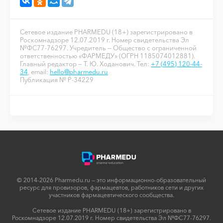
Сетевое издание PHARMEDU (18+) зарегистрировано в
Роскомнадзоре 12.07.2019 г. Номер свидетельства Эл
№ФС77-76297. Учредитель — Общество с ограниченной
ответственностью «ФАРМЕДУ» (ОГРН 1185074012881).
Главный редактор — Т. Ю. Ходанович. Тел:
+7 (495) 120-44-
34
, email:
hello@pharmedu.ru
Публикация № P-34229
© 2014-2026 Pharmedu.ru — это информационно-образовательный
ресурс для провизоров, фармацевтов, работников сети и других
участников фармацевтического сообщества.
Сетевое издание PHARMEDU (18+) зарегистрировано в
Роскомнадзоре 12.07.2019 г. Номер свидетельства Эл №ФС77-76297.