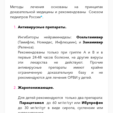
Методы лечения основаны на принципах
доказательной медицины и рекомендованы Союзом
педиатров России
*
.
Антивирусные препараты.
Ингибиторы нейраминидазы:
Осельтамивир
(Тамифлю, Номидес, Инфлюцеин), и
Занамивир
(Реленза).
Рекомендованы только при гриппе А и В и в
первые 24-48 часов болезни, на другие вирусы
эти лекарства не действуют. Прочие
антивирусные препараты имеют крайне
ограниченную доказательную базу и не
рекомендуются для лечения ОРВИ у детей.
Жаропонижающее.
Для детей рекомендуются только два препарата:
Парацетамол
до 60 мг/кг/сут или
Ибупрофен
до 30 мг/кг/сут в виде сиропа, суспензии или
суппозиториев.