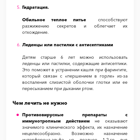
Гидратация.
Обильное теплое питье
способствуют
разжижению секретов и облегчает их
отхождение.
Леденцы или пастилки с антисептиками
Детям старше 6 лет можно использовать
леденцы или пастилки, содержащие антисептики.
Это поможет в устранении кашля при фарингите,
который связан с «першением в горле» из-за
воспаления слизистой оболочки глотки или ее
пересыханием при дыхании ртом.
Чем лечить не нужно
Противовирусные препараты с
иммунотропным действием
не оказывают
значимого клинического эффекта, их назначение
нецелесообразно. Возможно назначение
интерферона-альфа не позднее 1-2-го дня