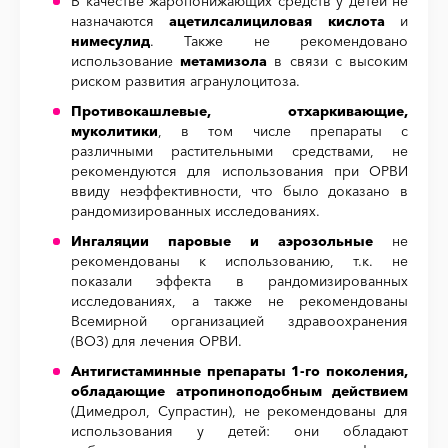
В качестве жаропонижающих средств у детей не
назначаются
ацетилсалициловая кислота
и
нимесулид
. Также не рекомендовано
использование
метамизола
в связи с высоким
риском развития агранулоцитоза.
Противокашлевые, отхаркивающие,
муколитики
, в том числе препараты с
различными растительными средствами, не
рекомендуются для использования при ОРВИ
ввиду неэффективности, что было доказано в
рандомизированных исследованиях.
Ингаляции паровые и аэрозольные
не
рекомендованы к использованию, т.к. не
показали эффекта в рандомизированных
исследованиях, а также не рекомендованы
Всемирной организацией здравоохранения
(ВОЗ) для лечения ОРВИ.
Антигистаминные препараты 1-го поколения,
обладающие атропиноподобным действием
(Димедрол, Супрастин), не рекомендованы для
использования у детей: они обладают