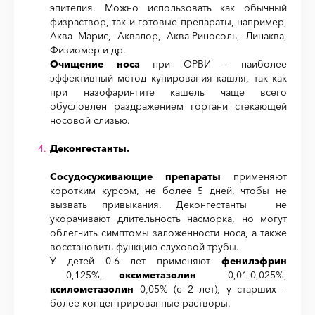
эпителия. Можно использовать как обычный
физраствор, так и готовые препараты, например,
Аква Марис, Аквалор, Аква-Риносоль, Линаква,
Физиомер и др.
Очищение носа
при ОРВИ – наиболее
эффективный метод купирования кашля, так как
при назофарингите кашель чаще всего
обусловлен раздражением гортани стекающей
носовой слизью.
Деконгестанты.
Сосудосуживающие препараты
применяют
коротким курсом, не более 5 дней, чтобы не
вызвать привыкания. Деконгестанты не
укорачивают длительность насморка, но могут
облегчить симптомы заложенности носа, а также
восстановить функцию слуховой трубы.
У детей 0-6 лет применяют
фенилэфрин
0,125%,
оксиметазолин
0,01-0,025%,
ксилометазолин
0,05% (с 2 лет), у старших –
более концентрированные растворы.