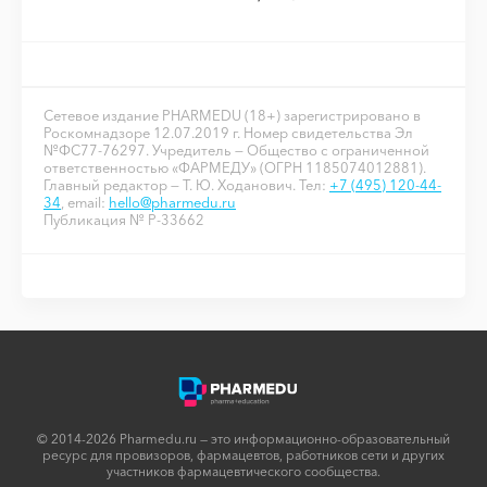
Сетевое издание PHARMEDU (18+) зарегистрировано в
Роскомнадзоре 12.07.2019 г. Номер свидетельства Эл
№ФС77-76297. Учредитель — Общество с ограниченной
ответственностью «ФАРМЕДУ» (ОГРН 1185074012881).
Главный редактор — Т. Ю. Ходанович. Тел:
+7 (495) 120-44-
34
, email:
hello@pharmedu.ru
Публикация № P-33662
© 2014-2026 Pharmedu.ru — это информационно-образовательный
ресурс для провизоров, фармацевтов, работников сети и других
участников фармацевтического сообщества.