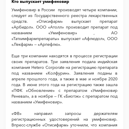
Кто выпускает умифеновир
Умифеновир в России производят четыре компании,
следует из Государственного реестра лекарственных
средств. «Отисифарм» выпускает препарат
«Арбидол». ООО «Атолл» производит препарат под
названием «Умифеновир» , АО
«Татхимфармпрепараты» выпускает «Афлюдол», ООО
«Лекфарм» — «Арпефлю».
Еще три компании находятся в процессе регистрации
своих препаратов. Три заявления подала индийская
компания Hetero Corporate на регистрацию препарата
под названием «Колфурин». Заявления поданы в
апреле прошлого года, а также в мае и ноябре 2020
года. В июне этого года на регистрацию также зашла
«ПФК «Обновление» с препаратом «Умифеновир
Реневал», а в ноябре — ГК «Биотэк» с препаратом под
названием «Умифеновир».
«ФВ» направил запросы держателям
регистрационных удостоверений на умифеновир.
Впресс-службе «Отисифарм» уточнили, что компания