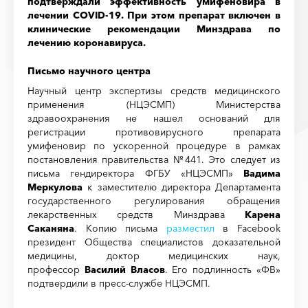
подтверждали эффективность умифеновира в
лечении COVID-19. При этом препарат включен в
клинические рекомендации Минздрава по
лечению коронавируса.
Письмо научного центра
Научный центр экспертизы средств медицинского
применения (НЦЭСМП) Министерства
здравоохранения не нашел оснований для
регистрации противовирусного препарата
умифеновир по ускоренной процедуре в рамках
постановления правительства №441. Это следует из
письма гендиректора ФГБУ «НЦЭСМП»
Вадима
Меркулова
к заместителю директора Департамента
государственного регулирования обращения
лекарственных средств Минздрава
Карена
Саканяна
. Копию письма
разместил
в Facebook
президент Общества специалистов доказательной
медицины, доктор медицинских наук,
профессор
Василий Власов
. Его подлинность «ФВ»
подтвердили в пресс-службе НЦЭСМП.