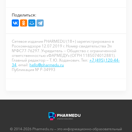
Поделиться:
Сетевое издание PHARMEDU (18+) зарегистрировано в
Роскомнадзоре 12.07.2019 г. Номер свидетельства Эл
№ФС77-76297. Учредитель — Общество с ограниченной
ответственностью «ФАРМЕДУ» (ОГРН 1185074012881).
Главный редактор — Т. Ю. Ходанович. Тел:
+7 (495) 120-44-
34
, email:
hello@pharmedu.ru
Публикация № P-34993
© 2014-2026 Pharmedu.ru — это информационно-образовательный