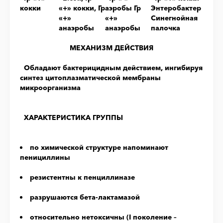
кокки
«+» кокки, Гр
аэробы Гр
Энтеробактер
«+»
«+»
Синегнойная
анаэробы
анаэробы
палочка
МЕХАНИЗМ ДЕЙСТВИЯ
Обладают бактерицидным действием, ингибируя
синтез цитоплазматической мембраны
микроорганизма
ХАРАКТЕРИСТИКА ГРУППЫ
по химической структуре напоминают
пенициллины
резистентны к пенциллиназе
разрушаются бета-лактамазой
относительно нетоксичны (I поколение –