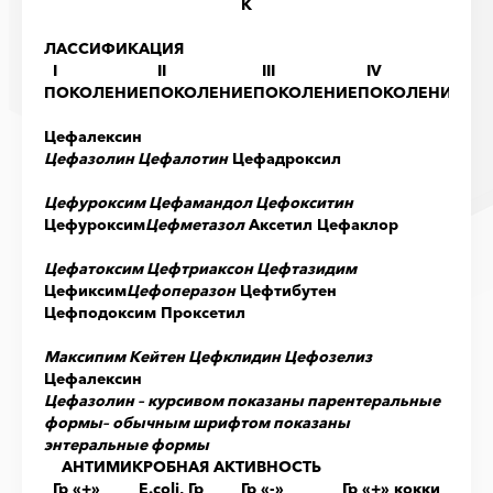
К
ЛАССИФИКАЦИЯ
I
II
III
IV
ПОКОЛЕНИЕ
ПОКОЛЕНИЕ
ПОКОЛЕНИЕ
ПОКОЛЕНИЕ
Цефалексин
Цефазолин Цефалотин
Цефадроксил
Цефуроксим
Цефамандол
Цефокситин
Цефуроксим
Цефметазол
Аксетил
Цефаклор
Цефатоксим
Цефтриаксон
Цефтазидим
Цефиксим
Цефоперазон
Цефтибутен
Цефп
о
до
к
сим
Про
к
с
етил
Максипим Кейтен
Цефклидин Цефозелиз
Цефалексин
Цефазолин
– курсивом показаны парентеральные
формы
– обычным шрифтом показаны
энтеральные формы
АНТИМИКРОБНАЯ АКТИВНОСТЬ
Гр «+»
E.coli, Гр
Гр «-»
Гр «+» кокки