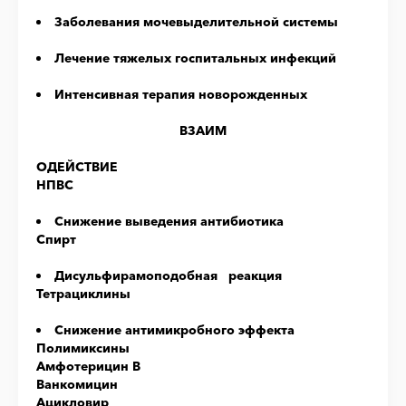
Заболевания мочевыделительной системы
Лечение тяжелых госпитальных инфекций
Интенсивная терапия новорожденных
ВЗАИМ
О
ДЕЙ
С
ТВИЕ
НПВС
Cнижение выведения антибиотика
Спирт
Дисульфирамоподобная реакция
Тетрациклины
Снижение антимикробного эффекта
Полимиксины
Амфотерицин В
Ванкомицин
Ацикловир