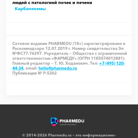
людей с патологией почек и печени
Карбапенемы
Сетевое издание PHARMEDU (18+) зарегистрировано в
Роскомнадзоре 12.07.2019 г. Номер свидетельства Эл
№ФС77-76297. Учредитель — Общество с ограниченной
ответственностью «ФАРМЕДУ» (ОГРН 1185074012881).
Главный редактор — Т. Ю. Ходанович. Тел:
+7 (495) 120-
44-34
, email:
hello@pharmedu.ru
Публикация № P-5262
© 2014-2026 Pharmedu.ru — это информационно-