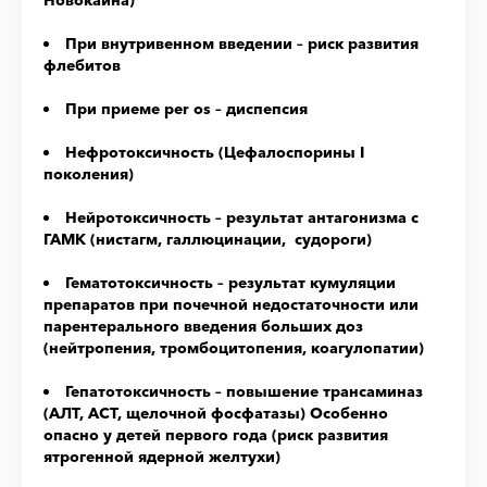
Новокаина)
При внутривенном введении – риск развития
флебитов
При приеме per os – диспепсия
Нефротоксичность (Цефалоспорины I
поколения)
Нейротоксичность – результат антагонизма с
ГАМК (нистагм, галлюцинации, судороги)
Гематотоксичность – результат кумуляции
препаратов при почечной недостаточности или
парентерального введения больших доз
(нейтропения, тромбоцитопения, коагулопатии)
Гепатотоксичность – повышение трансаминаз
(АЛТ, АСТ, щелочной фосфатазы) Особенно
опасно у детей первого года (риск развития
ятрогенной ядерной желтухи)