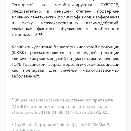
Тегопрекс
не метаболизируются CYP2C19,
®
следовательно, в меньшей степени, подвержен
влиянию генетических полиморфизмов изофермента
и риску межлекарственных взаимодействий.
Указанные факторы обуславливает особенности
тегопразана
.
3,4,5
Калий-конкурентные блокаторы кислотной продукции
(К-КБК) рассматриваются в последней редакции
клинических рекомендаций по диагностике и лечению
ГЭРБ Российской гастроэнтерологической ассоциации
как препараты для лечения кислотозависимых
заболеваний
.
6
Общая характеристика лекарственного препарата
1
(ОХЛП) в отношении лекарственного препарата
«Тегопрекс
», ЛП-№(011801)-(РГ-RU) от 23.09.2025.
®
DragBank. Tegoprazan [Internet]. [cited 2025 Mar 9].
2