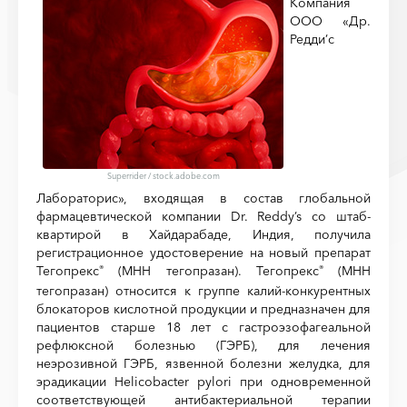
Компания
ООО «Др.
Редди’с
Superrider
/
stock.adobe.com
Лабораторис», входящая в состав глобальной
фармацевтической компании Dr. Reddy’s со штаб-
квартирой в Хайдарабаде, Индия, получила
регистрационное удостоверение на новый препарат
Тегопрекс
(МНН тегопразан). Тегопрекс
(МНН
®
®
тегопразан) относится к группе калий-конкурентных
блокаторов кислотной продукции и предназначен для
пациентов старше 18 лет с гастроэзофагеальной
рефлюксной болезнью (ГЭРБ), для лечения
неэрозивной ГЭРБ, язвенной болезни желудка, для
эрадикации Helicobacter pylori при одновременной
соответствующей антибактериальной терапии