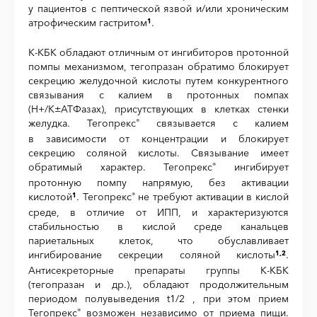
у пациентов с пептической язвой и/или хроническим
атрофическим гастритом
.
1
К-КБК обладают отличным от ингибиторов протонной
помпы механизмом, тегопразан обратимо блокирует
секрецию желудочной кислоты путем конкурентного
связывания с калием в протонных помпах
(H+/K±АТФазах), присутствующих в клетках стенки
желудка. Тегопрекс
связывается с калием
®
в зависимости от концентрации и блокирует
секрецию соляной кислоты. Связывание имеет
обратимый характер. Тегопрекс
ингибирует
®
протонную помпу напрямую, без активации
кислотой
. Тегопрекс
не требуют активации в кислой
1
®
среде, в отличие от ИПП, и характеризуются
стабильностью в кислой среде канальцев
париетальных клеток, что обуславливает
ингибирование секреции соляной кислоты
.
1,2
Антисекреторные препараты группы К-КБК
(тегопразан и др.), обладают продолжительным
периодом полувыведения t1/2 , при этом прием
Тегопрекс
возможен независимо от приема пищи.
®