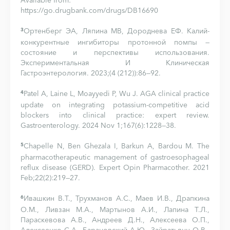
Available from:
https://go.drugbank.com/drugs/DB16690
Ортенберг ЭА, Ляпина МВ, Дороднева ЕФ. Калий-
3
конкурентные ингибиторы протонной помпы —
состояние и перспективы использования.
Экспериментальная И Клиническая
Гастроэнтерология. 2023;(4 (212)):86—92.
Patel A, Laine L, Moayyedi P, Wu J. AGA clinical practice
4
update on integrating potassium-competitive acid
blockers into clinical practice: expert review.
Gastroenterology. 2024 Nov 1;167(6):1228—38.
Chapelle N, Ben Ghezala I, Barkun A, Bardou M. The
5
pharmacotherapeutic management of gastroesophageal
reflux disease (GERD). Expert Opin Pharmacother. 2021
Feb;22(2):219—27.
Ивашкин В.Т., Трухманов А.С., Маев И.В., Драпкина
6
О.М., Ливзан М.А., Мартынов А.И., Лапина Т.Л.,
Параскевова А.В., Андреев Д.Н., Алексеева О.П.,