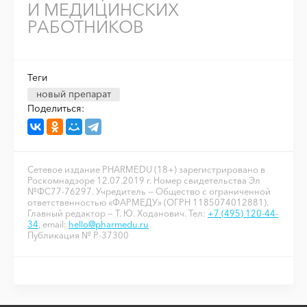
И МЕДИЦИНСКИХ
РАБОТНИКОВ
Теги
новый препарат
Поделиться:
Сетевое издание PHARMEDU (18+) зарегистрировано в
Роскомнадзоре 12.07.2019 г. Номер свидетельства Эл
№ФС77-76297. Учредитель — Общество с ограниченной
ответственностью «ФАРМЕДУ» (ОГРН 1185074012881).
Главный редактор — Т. Ю. Ходанович. Тел:
+7 (495) 120-44-
34
, email:
hello@pharmedu.ru
Публикация № P-37300