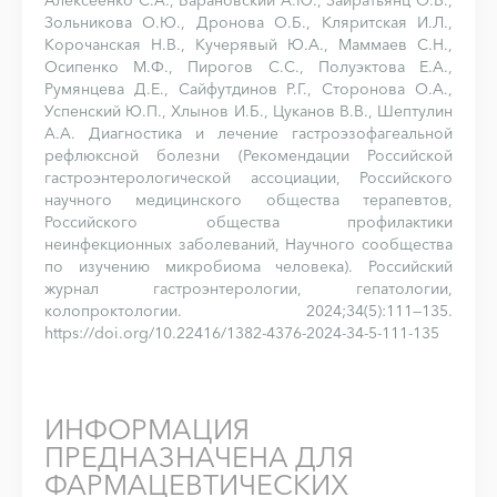
Алексеенко С.А., Барановский А.Ю., Зайратьянц О.В.,
Зольникова О.Ю., Дронова О.Б., Кляритская И.Л.,
Корочанская Н.В., Кучерявый Ю.А., Маммаев С.Н.,
Осипенко М.Ф., Пирогов С.С., Полуэктова Е.А.,
Румянцева Д.Е., Сайфутдинов Р.Г., Сторонова О.А.,
Успенский Ю.П., Хлынов И.Б., Цуканов В.В., Шептулин
А.А. Диагностика и лечение гастроэзофагеальной
рефлюксной болезни (Рекомендации Российской
гастроэнтерологической ассоциации, Российского
научного медицинского общества терапевтов,
Российского общества профилактики
неинфекционных заболеваний, Научного сообщества
по изучению микробиома человека). Российский
журнал гастроэнтерологии, гепатологии,
колопроктологии. 2024;34(5):111—135.
https://doi.org/10.22416/1382-4376-2024-34-5-111-135
ИНФОРМАЦИЯ
ПРЕДНАЗНАЧЕНА ДЛЯ
ФАРМАЦЕВТИЧЕСКИХ