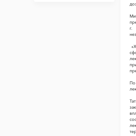
до
Ми
пр
г.
не
«Х
сф
ле
пр
пр
По
ле
Та
за
вп
со
ле
те