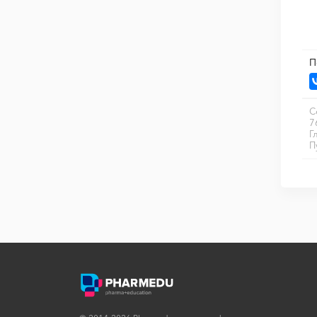
П
С
7
Г
П