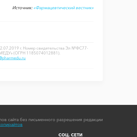
Источник:
«Фармацевтический вестник»
2.07.2019 г. Номер свидетельства Эл №ФС77-
РМЕДУ» (ОГРН 1185074012881).
o@pharmedu.ru
ов сайта без письменного разрешения редакции
копирайтов
СОЦ. СЕТИ