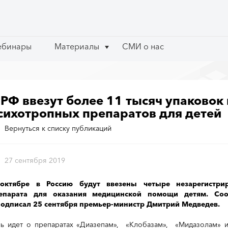
ебинары
ебинары
Материалы
Материалы
СМИ о нас
СМИ о нас
 РФ ввезут более 11 тысяч упаково
сихотропных препаратов для детей
Вернуться к списку публикаций
27 сентября 2019
октябре в Россию будут ввезены четыре незарегистри
епарата для оказания медицинской помощи детям. Со
подписал 25 сентября премьер-министр Дмитрий Медведев.
чь идет о препаратах «Диазепам», «Клобазам», «Мидазолам» 