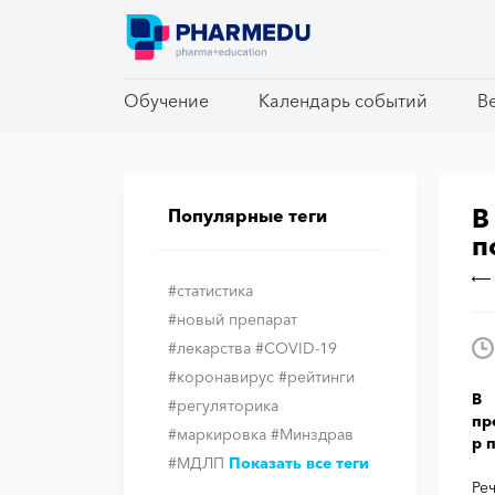
Обучение
Обучение
Календарь событий
Календарь событий
В
В
В
Популярные теги
п
#статистика
#новый препарат
#лекарства
#COVID-19
#коронавирус
#рейтинги
В 
#регуляторика
пр
#маркировка
#Минздрав
р 
#МДЛП
Показать все теги
Ре