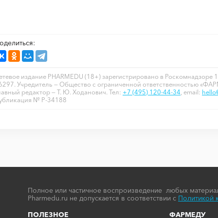
оделиться:
етевое издание PHARMEDU (18+) зарегистрировано в Роскомнадзоре 1
6297. Учредитель — Общество с ограниченной ответственностью «ФА
лавный редактор — Т. Ю. Ходанович. Тел:
+7 (495) 120-44-34
, email:
hell
убликация № P-34188
Полное или частичное воспроизведение любых материал
Pharmedu.ru не допускается в соответствии с
Политикой 
ПОЛЕЗНОЕ
ФАРМЕДУ