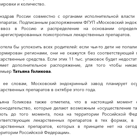
зировки и количество.
нздрав России совместно с органами исполнительной власти 
епаратах. Подписанным распоряжением ФГУП «Московский эндокр
 ввоз в Россию и распределение на основании определе
зарегистрированных психотропных лекарственных препаратов.
отела бы успокоить всех родителей: если чьи-то дети не попал
ормирован регионами, они не окажутся без соответствующей 
карственные средства. Если этих 11 тыс. упаковок будет недост
имет дополнительное распоряжение, для того чтобы никак
емьер
Татьяна Голикова
.
 ее словам, Московский эндокринный завод планирует ос
карственных препаратов в октябре этого года.
тьяна Голикова также отметила, что в настоящий момент 
конодательство, которые делают возможным «осуществление та
лоть до того момента, пока на территории Российской Фе
ответствующих лекарственных препаратов в тех формах, в
карственных препаратов, которых в принципе нет на сего
рритории Российской Федерации».