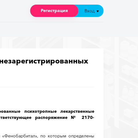
Регистрация
Регистрация
Вход
Вход
к незарегистрированных
рованные психотропные лекарственные
ответствующее распоряжение № 2170-
и «Фенобарбитал», по которым определены