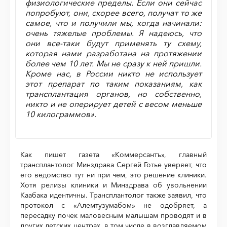
физиологические пределы. Если они сейчас
попробуют, они, скорее всего, получат то же
самое, что и получили мы, когда начинали:
очень тяжелые проблемы. Я надеюсь, что
они все-таки будут применять ту схему,
которая нами разработана на протяжении
более чем 10 лет. Мы не сразу к ней пришли.
Кроме нас, в России никто не использует
этот препарат по таким показаниям, как
трансплантация органов, но собственно,
никто и не оперирует детей с весом меньше
10 килограммов».
Как пишет газета «Коммерсантъ», главный
трансплантолог Минздрава Сергей Готье уверяет, что
его ведомство тут ни при чем, это решение клиники.
Хотя релизы клиники и Минздрава об увольнении
Каабака идентичны. Трансплантолог также заявил, что
протокол с «Алемтузумабом» не одобряет, а
пересадку почек маловесным малышам проводят и в
других детских центрах, в том числе в возглавляемом