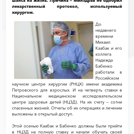
шанса на жизнь. Причина — Минздрав не одобрил
лекарственный протокол, используемый
хирургом.
До
недавнего
времени
Михаил
Каабак и его
коллега
Надежда
Бабенко
работали в
Российском
научном центре хирургии (РНЦХ) имени академика
Петровского для взрослых. И на четверть ставки в
Национальном медицинском исследовательском
центре здоровья детей (НЦЗД). На их счету — сотни
спасенных жизней. Отчеты об их операциях и лечении
выложены в открытый доступ.
Этой осенью Каабак и Бабенко должны были прийти
в НЦЗД на полную ставку и начали обучать своей