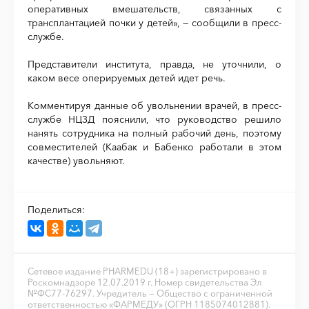
оперативных вмешательств, связанных с
трансплантацией почки у детей», — сообщили в пресс-
службе.
Представители института, правда, не уточнили, о
каком весе оперируемых детей идет речь.
Комментируя данные об увольнении врачей, в пресс-
службе НЦЗД пояснили, что руководство решило
нанять сотрудника на полный рабочий день, поэтому
совместителей (Каабак и Бабенко работали в этом
качестве) увольняют.
Поделиться:
Сетевое издание PHARMEDU (18+) зарегистрировано в
Роскомнадзоре 12.07.2019 г. Номер свидетельства Эл
№ФС77-76297. Учредитель — Общество с ограниченной
ответственностью «ФАРМЕДУ» (ОГРН 1185074012881).