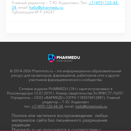
Главный редактор — Т. Ю. Ходанович. Тел:
+7 (495) 120-44-
34
, email:
hello@pharmedu.ru
Публикация № P-34247
© 2014-2026 Pharmedu.ru — это информационно-образовательный
ресурс для провизоров, фармацевтов, работников сети и других
участников фармацевтического сообщества.
Сетевое издание PHARMEDU (18+) зарегистрировано в
Роскомнадзоре 12.07.2019 г. Номер свидетельства Эл №ФС77-76297.
Учредитель — ООО «ФАРМЕДУ» (ОГРН 1185074012881). Главный
редактор — Т. Ю. Ходанович
тел:
+7 (495) 120-44-34
, email:
hello@pharmedu.ru
Полное или частичное воспроизведение любых
материалов сайта без письменного разрешения
редакции
Pharmedu.ru не допускается в соответствии с