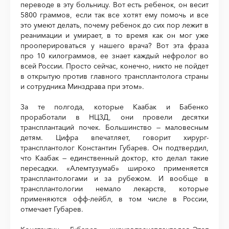
переводе в эту больницу. Вот есть ребенок, он весит
5800 граммов, если так все хотят ему помочь и все
это умеют делать, почему ребенок до сих пор лежит в
реанимации и умирает, в то время как он мог уже
прооперироваться у нашего врача? Вот эта фраза
про 10 килограммов, ее знает каждый нефролог во
всей России. Просто сейчас, конечно, никто не пойдет
в открытую против главного трансплантолога страны
и сотрудника Минздрава при этом».
За те полгода, которые Каабак и Бабенко
проработали в НЦЗД, они провели десятки
трансплантаций почек. Большинство — маловесным
детям. Цифра впечатляет, говорит хирург-
трансплантолог Константин Губарев. Он подтвердил,
что Каабак — единственный доктор, кто делал такие
пересадки. «Алемтузумаб» широко применяется
трансплантологами и за рубежом. И вообще в
трансплантологии немало лекарств, которые
применяются офф-лейбл, в том числе в России,
отмечает Губарев.