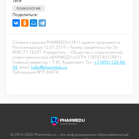
Теги
психология
Поделиться:
Сетевое издание PHARMEDU (18+) зарегистрировано в
Роскомнадзоре 12.07.2019 г. Номер свидетельства Эл
№ФС77-76297. Учредитель — Общество с ограниченной
ответственностью «ФАРМЕДУ» (ОГРН 1185074012881).
Главный редактор — Т. Ю. Ходанович. Тел:
+7 (495) 120-44-
34
, email:
hello@pharmedu.ru
Публикация № P-36874
© 2014-2026 Pharmedu.ru — это информационно-образовательный